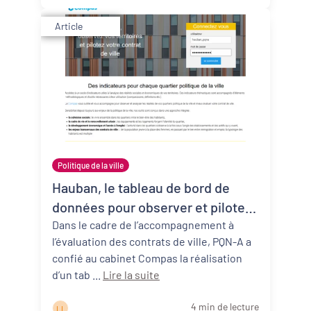
Article
Politique de la ville
Hauban, le tableau de bord de
données pour observer et piloter
les territoires Politique de la ville
Dans le cadre de l’accompagnement à
l’évaluation des contrats de ville, PQN-A a
en Nouvelle-Aquitaine
confié au cabinet Compas la réalisation
d’un tab ...
Lire la suite
4 min de lecture
L L