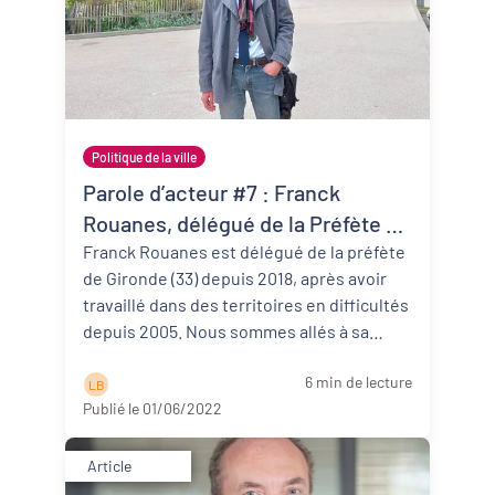
Politique de la ville
Parole d’acteur #7 : Franck
Rouanes, délégué de la Préfète de
Gironde (33)
Franck Rouanes est délégué de la préfète
de Gironde (33) depuis 2018, après avoir
travaillé dans des territoires en difficultés
depuis 2005. Nous sommes allés à sa
rencontre pour découvrir ...
Lire la suite
6 min de lecture
L B
Publié le 01/06/2022
Article