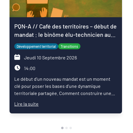
PQN-A // Café des territoires – début de
mandat : le binôme élu-technicien au
service du projet de territoire
Développement territorial
Transitions
Jeudi 10 Septembre 2026
14:00
Le début d’un nouveau mandat est un moment
clé pour poser les bases d’une dynamique
territoriale partagée. Comment construire une
relation de confiance entre élus et techniciens ?
Lire la suite
Comment articuler les ambitions politiques,
l’expertise des services et les enjeux du territoire
pour faire émerger une feuille de route commune
?Ce Café des territoires propose un temps