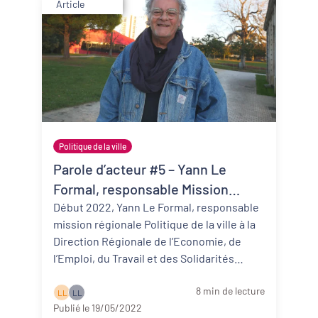
Article
Politique de la ville
Parole d’acteur #5 – Yann Le
Formal, responsable Mission
Régionale Politique de la ville à la
Début 2022, Yann Le Formal, responsable
mission régionale Politique de la ville à la
DREETS
Direction Régionale de l’Economie, de
l’Emploi, du Travail et des Solidarités
(DREETS) quitte ses f ...
Lire la suite
8 min de lecture
L L
L L
Publié le 19/05/2022