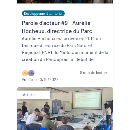
Développement territorial
Parole d’acteur #9 : Aurélie
Hocheux, directrice du Parc
Naturel Régional du Médoc (33)
Aurélie Hocheux est arrivée en 2014 en
tant que directrice du Parc Naturel
Régional (PNR) du Médoc, au moment de la
création du Parc, après un début de
carrière passé à PQA (ex P ...
Lire la suite
8 min de lecture
A M
M A
Publié le 20/10/2022
Article