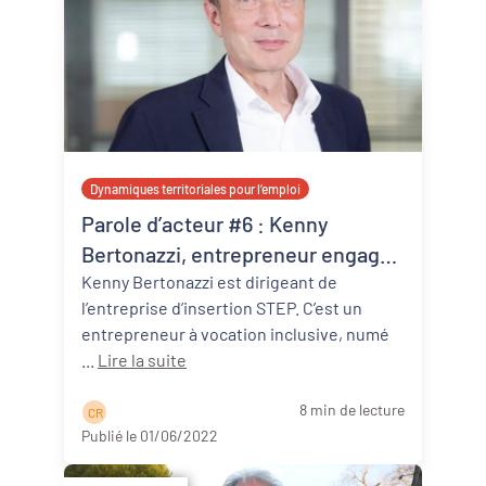
Dynamiques territoriales pour l’emploi
Parole d’acteur #6 : Kenny
Bertonazzi, entrepreneur engagé
et élu local à Pau
Kenny Bertonazzi est dirigeant de
l’entreprise d’insertion STEP. C’est un
entrepreneur à vocation inclusive, numé
...
Lire la suite
8 min de lecture
C R
Publié le 01/06/2022