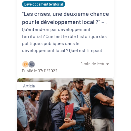
Développement territorial
“Les crises, une deuxième chance
pour le développement local ?” –
Retour sur la conférence de
Qu’entend-on par développement
territorial ? Quel est le rôle historique des
Bernard Pecqueur
politiques publiques dans le
développement local ? Quel est l’impact
des crises sur le développement des
4 min de lecture
territo ...
Lire la suite
E P
R C
Publié le 07/11/2022
Article