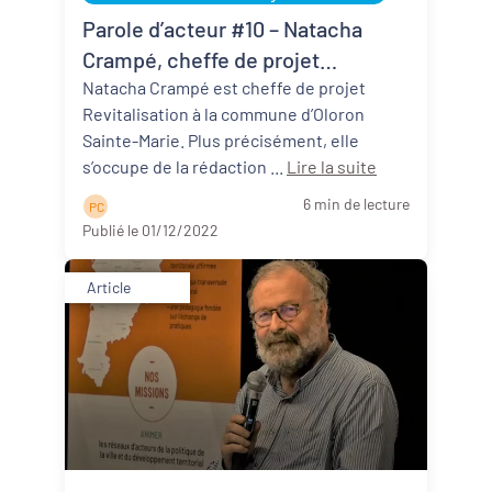
Revitalisation des centres-bourgs et
Parole d’acteur #10 – Natacha
centres-villes
Crampé, cheffe de projet
Dynamiques territoriales pour l’emploi
Revitalisation, Commune d’Oloron
Natacha Crampé est cheffe de projet
Revitalisation à la commune d’Oloron
Sainte-Marie
Transitions
Sainte-Marie. Plus précisément, elle
s’occupe de la rédaction ...
Lire la suite
Date de publication
6 min de lecture
P C
Publié le 01/12/2022
Article