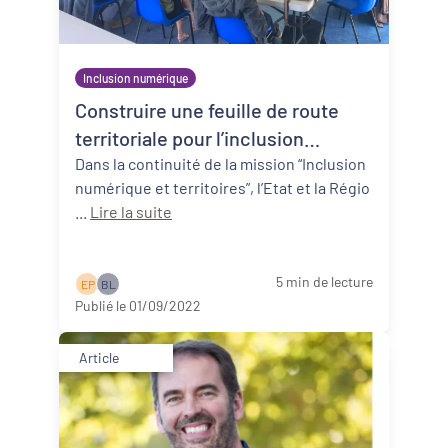
Inclusion numérique
Construire une feuille de route
territoriale pour l’inclusion
numérique : lancement d’une
Dans la continuité de la mission “Inclusion
numérique et territoires”, l’Etat et la Régio
expérimentation, par PQN-A et
...
Lire la suite
Hubik
5 min de lecture
E P
B L
Publié le 01/09/2022
Article