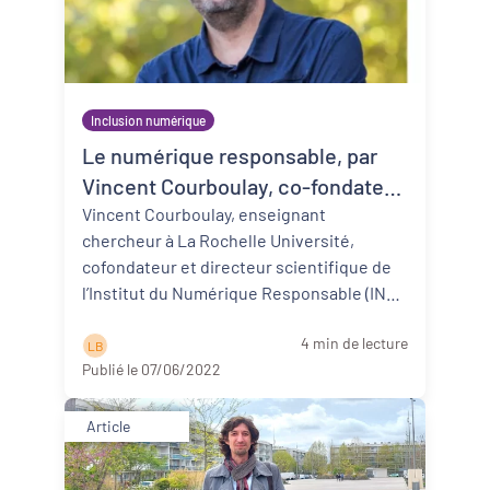
Inclusion numérique
Le numérique responsable, par
Vincent Courboulay, co-fondateur
et directeur scientifique de
Vincent Courboulay, enseignant
chercheur à La Rochelle Université,
l’Institut du Numérique
cofondateur et directeur scientifique de
Responsable (INR)
l’Institut du Numérique Responsable (INR)
nous décrit ce qu’est le numérique resp ...
4 min de lecture
Lire la suite
L B
Publié le 07/06/2022
Article