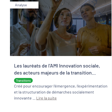
Analyse
Les lauréats de l’AMI Innovation sociale,
des acteurs majeurs de la transition
écologique et sociale
Transitions
Créé pour encourager l’émergence, l’expérimentation
et la structuration de démarches socialement
innovante ...
Lire la suite