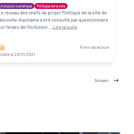
professionnels de la Politique de la ville
Inclusion numérique
Politique de la ville
Le réseau des chefs de projet Politique de la ville de
Nouvelle-Aquitaine a été consulté par questionnaire
sur l’enjeu de l’inclusion ...
Lire la suite
8 min de lecture
L B
ublié le 23/01/2021
Suivant