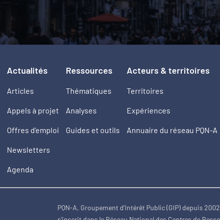
Actualités
Ressources
Acteurs & territoires
Articles
Thématiques
Territoires
Appels à projet
Analyses
Expériences
Offres d’emploi
Guides et outils
Annuaire du réseau PQN-A
Newsletters
Agenda
PQN-A, Groupement d'Intérêt Public (GIP) depuis 200
s'inscrit dans le Réseau National des Centres de Ress