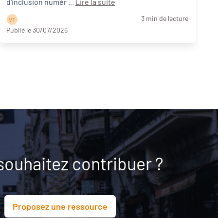
d'inclusion numér ...
Lire la suite
3 min de lecture
V T
Publié le 30/07/2026
P
souhaitez contribuer ?
Proposez une ressource