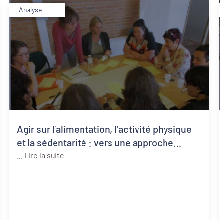
Analyse
Agir sur l’alimentation, l’activité physique
et la sédentarité : vers une approche
systémique de la santé publique
...
Lire la suite