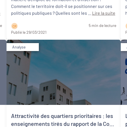
Comment le territoire doit-il se positionner sur ces
e
politiques publiques ? Quelles sont les ...
Lire la suite
re
5 min de lecture
C R
Publié le 29/03/2021
P
Analyse
Attractivité des quartiers prioritaires : les
enseignements tirés du rapport de la Cour