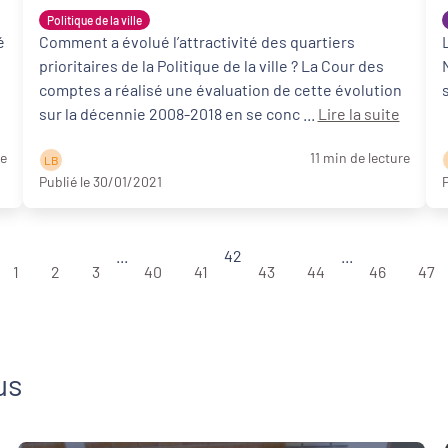
des Comptes
Politique de la ville
é
Comment a évolué l’attractivité des quartiers
prioritaires de la Politique de la ville ? La Cour des
comptes a réalisé une évaluation de cette évolution
sur la décennie 2008-2018 en se conc ...
Lire la suite
re
11 min de lecture
L B
Publié le 30/01/2021
P
...
42
...
1
2
3
40
41
43
44
46
47
us