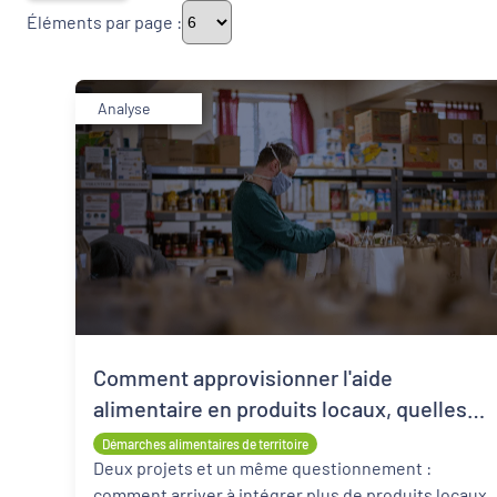
Éléments par page :
Thématiques
Analyse
Démarches alimentaires de territoire
Politique de la ville
Transitions
Date de publication
Comment approvisionner l'aide
alimentaire en produits locaux, quelles
stratégies ?
Démarches alimentaires de territoire
Deux projets et un même questionnement :
comment arriver à intégrer plus de produits locaux