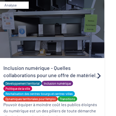
Analyse
R
Inclusion numérique - Quelles
d
collaborations pour une offre de matériels
t
P
reconditionnés locale, solidaire et adaptée
Développement territorial
Inclusion numérique
l
f
?
Politique de la ville
d
Revitalisation des centres-bourgs et centres-villes
Dynamiques territoriales pour l’emploi
Transitions
Pouvoir équiper à moindre coût les publics éloignés
du numérique est un des piliers de toute démarche