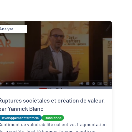
Analyse
Inclusion numérique
Dynamiques territoriales pour l’emploi
Ruptures sociétales et création de valeur,
par Yannick Blanc
Développement territorial
Transitions
Sentiment de vulnérabilité collective, fragmentation
de la société, égalité homme-femme, monté en