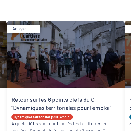
Analyse
Développement territorial
Revitalisation des centres-bourgs et centres-
villes
Retour sur les 6 points clefs du GT
"Dynamiques territoriales pour l'emploi"
Dynamiques territoriales pour l’emploi
A quels défis sont confrontés les territoires en
matière d'emploi, de formation et d'insertion ?