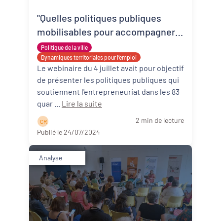
"Quelles politiques publiques
Revitalisation des centres-bourgs et
centres-villes
mobilisables pour accompagner
l'entrepreneuriat dans les QPV?"
Politique de la ville
Dynamiques territoriales pour l’emploi
Dynamiques territoriales pour l’emploi
Le webinaire du 4 juillet avait pour objectif
Transitions
de présenter les politiques publiques qui
soutiennent l'entrepreneuriat dans les 83
Date de publication
quar ...
Lire la suite
2 min de lecture
C R
Publié le 24/07/2024
Analyse