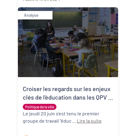
Analyse
Croiser les regards sur les enjeux
clés de l’éducation dans les QPV :
synthèse du Groupe de travail
Politique de la ville
éducation #1 de PQN-A
Le jeudi 20 juin s’est tenu le premier
groupe de travail “éduc ...
Lire la suite