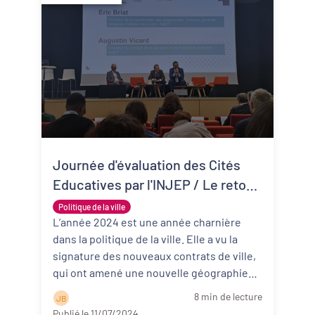
Journée d'évaluation des Cités
Educatives par l'INJEP / Le retour
des experts :
Politique de la ville
L’année 2024 est une année charnière
dans la politique de la ville. Elle a vu la
signature des nouveaux contrats de ville,
qui ont amené une nouvelle géographie
prioritaire ...
Lire la suite
8 min de lecture
J B
Publié le 11/07/2024