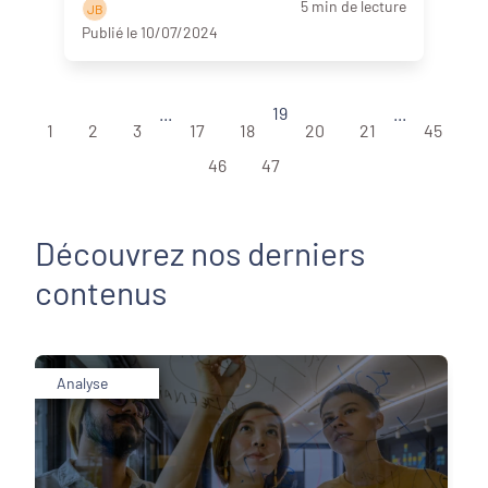
5 min de lecture
J B
Publié le 10/07/2024
...
19
...
1
2
3
17
18
20
21
45
46
47
Découvrez nos derniers
contenus
Analyse