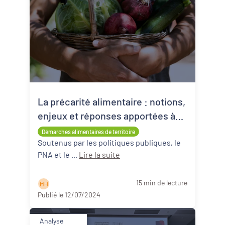
La précarité alimentaire : notions,
enjeux et réponses apportées à
l’échelle des territoires
Démarches alimentaires de territoire
Soutenus par les politiques publiques, le
PNA et le ...
Lire la suite
15 min de lecture
M H
Publié le 12/07/2024
Analyse