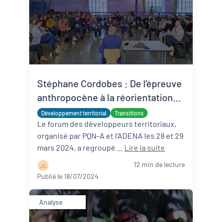
Stéphane Cordobes : De l’épreuve
anthropocène à la réorientation
aménagiste
Développement territorial
Transitions
Le forum des développeurs territoriaux,
organisé par PQN-A et l'ADENA les 28 et 29
mars 2024, a regroupé ...
Lire la suite
12 min de lecture
J L
Publié le 18/07/2024
Analyse