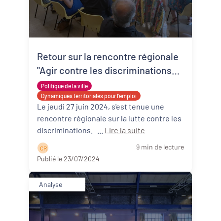
Retour sur la rencontre régionale
"Agir contre les discriminations
dans les territoires" à Périgueux
Politique de la ville
Dynamiques territoriales pour l’emploi
Le jeudi 27 juin 2024, s'est tenue une
rencontre régionale sur la lutte contre les
discriminations. ...
Lire la suite
9 min de lecture
C R
Publié le 23/07/2024
Analyse