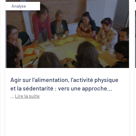
Analyse
Agir sur l’alimentation, l’activité physique
et la sédentarité : vers une approche
systémique de la santé publique
...
Lire la suite