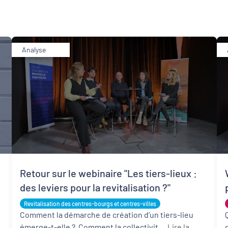
Analyse
Développement territorial
Revitalisation des centres-bourgs et centres-
villes
Retour sur le webinaire "Les tiers-lieux :
des leviers pour la revitalisation ?"
Revitalisation des centres-bourgs et centres-villes
Comment la démarche de création d’un tiers-lieu
émerge-t-elle ? Comment la collectivit ...
Lire la