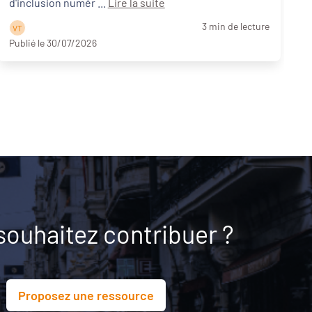
d'inclusion numér ...
Lire la suite
3 min de lecture
V T
Publié le 30/07/2026
P
souhaitez contribuer ?
Proposez une ressource