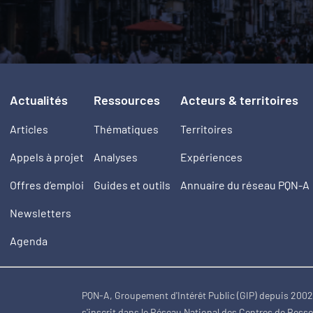
Actualités
Ressources
Acteurs & territoires
Articles
Thématiques
Territoires
Appels à projet
Analyses
Expériences
Offres d’emploi
Guides et outils
Annuaire du réseau PQN-A
Newsletters
Agenda
PQN-A, Groupement d'Intérêt Public (GIP) depuis 200
s'inscrit dans le Réseau National des Centres de Ress