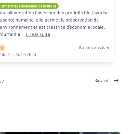
approvisionnement durable et local dans
Démarches alimentaires de territoire
leurs cantines ?"
Une alimentation basée sur des produits bio favorise
la santé humaine, elle permet la préservation de
l’environnement et est créatrice d’économie locale.
Pourtant e ...
Lire la suite
15 min de lecture
M H
ublié le 04/12/2023
Suivant
47