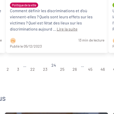
retenir
Politique de la ville
e
Comment définir les discriminations et d’où
viennent-elles ? Quels sont leurs effets sur les
victimes ? Quel est l’état des lieux sur les
discriminations aujourd ...
Lire la suite
re
13 min de lecture
P N
Publié le 05/12/2023
P
...
24
...
2
3
22
23
25
26
45
46
us