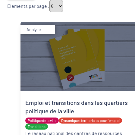
Éléments par page :
Thématiques
Analyse
Démarches alimentaires de territoire
Politique de la ville
Transitions
Date de publication
Emploi et transitions dans les quartiers
politique de la ville
Politique de la ville
Dynamiques territoriales pour l’emploi
Transitions
Le réseau national des centres de ressources