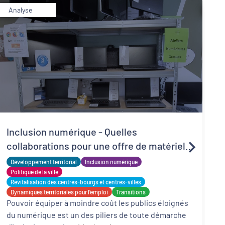
Analyse
R
Inclusion numérique - Quelles
d
collaborations pour une offre de matériels
t
P
reconditionnés locale, solidaire et adaptée
Développement territorial
Inclusion numérique
l
f
?
Politique de la ville
d
Revitalisation des centres-bourgs et centres-villes
Dynamiques territoriales pour l’emploi
Transitions
Pouvoir équiper à moindre coût les publics éloignés
du numérique est un des piliers de toute démarche