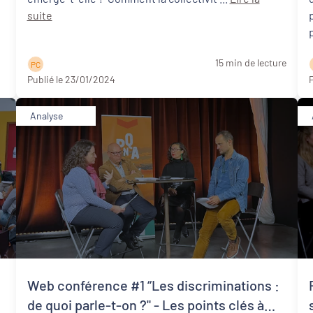
suite
15 min de lecture
P C
Publié le 23/01/2024
P
Analyse
Web conférence #1 “Les discriminations :
de quoi parle-t-on ?" - Les points clés à