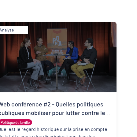
Analyse
Inclusion numérique
Dynamiques territoriales pour l’emploi
Web conférence #2 - Quelles politiques
publiques mobiliser pour lutter contre les
discriminations ?
Politique de la ville
Quel est le regard historique sur la prise en compte
de la lutte contre les discriminations dans les