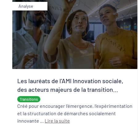
Analyse
Les lauréats de l’AMI Innovation sociale,
des acteurs majeurs de la transition
écologique et sociale
Transitions
Créé pour encourager l’émergence, l’expérimentation
et la structuration de démarches socialement
innovante ...
Lire la suite