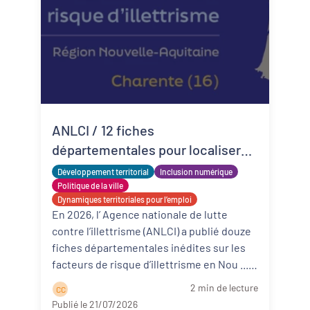
ANLCI / 12 fiches
départementales pour localiser
les risques d’illettrisme et cibler
Développement territorial
Inclusion numérique
l’action en Nouvelle-Aquitaine
Politique de la ville
Dynamiques territoriales pour l’emploi
En 2026, l’ Agence nationale de lutte
contre l’illettrisme (ANLCI) a publié douze
fiches départementales inédites sur les
facteurs de risque d’illettrisme en Nou ...
Lire la suite
2 min de lecture
C C
Publié le 21/07/2026