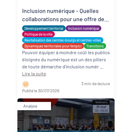
Inclusion numérique - Quelles
Revitalisation des centres-bourgs et
centres-villes
collaborations pour une offre de
matériels reconditionnés locale,
Développement territorial
Dynamiques territoriales pour l’emploi
Inclusion numérique
solidaire et adaptée ?
Politique de la ville
Revitalisation des centres-bourgs et centres-villes
Transitions
Dynamiques territoriales pour l’emploi
Transitions
Pouvoir équiper à moindre coût les publics
Date de publication
éloignés du numérique est un des piliers
de toute démarche d'inclusion numér ...
Lire la suite
3 min de lecture
V T
Publié le 30/07/2026
Analyse