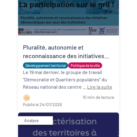
Pluralité, autonomie et
reconnaissance des initiatives
démocratiques aux yeux des
Développement territorial
Politique de la ville
institutions
Le 19 mai dernier, le groupe de travail
“Démocratie et Quartiers populaires” du
Réseau national des centre ...
Lire la suite
10 min de lecture
C D
Publié le 24/07/2026
Analyse