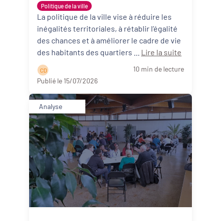
des territoires de Nouvelle-
Politique de la ville
Aquitaine
La politique de la ville vise à réduire les
inégalités territoriales, à rétablir l’égalité
des chances et à améliorer le cadre de vie
des habitants des quartiers ...
Lire la suite
10 min de lecture
C D
Publié le 15/07/2026
Analyse