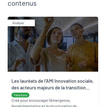
contenus
Analyse
Les lauréats de l’AMI Innovation sociale,
des acteurs majeurs de la transition
écologique et sociale
Transitions
Créé pour encourager l’émergence,
l’expérimentation et la structuration de