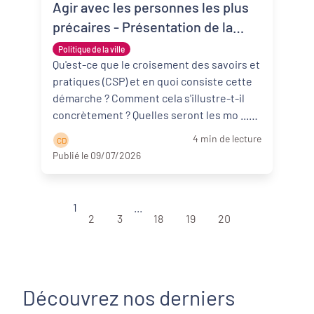
Agir avec les personnes les plus
précaires - Présentation de la
démarche participative du
Politique de la ville
croisement des savoirs et des
Qu'est-ce que le croisement des savoirs et
pratiques (CSP) et en quoi consiste cette
pratiques
démarche ? Comment cela s'illustre-t-il
concrètement ? Quelles seront les mo ...
Lire la suite
4 min de lecture
C D
Publié le 09/07/2026
1
...
2
3
18
19
20
Découvrez nos derniers