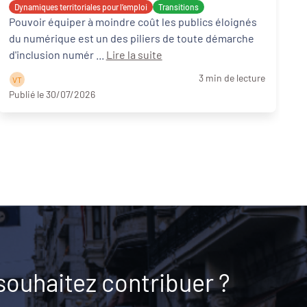
Dynamiques territoriales pour l’emploi
Transitions
Pouvoir équiper à moindre coût les publics éloignés
du numérique est un des piliers de toute démarche
d'inclusion numér ...
Lire la suite
3 min de lecture
V T
Publié le 30/07/2026
P
souhaitez contribuer ?