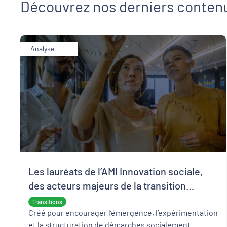
Découvrez nos derniers conten
Analyse
Les lauréats de l’AMI Innovation sociale,
des acteurs majeurs de la transition
écologique et sociale
Transitions
Créé pour encourager l’émergence, l’expérimentation
et la structuration de démarches socialement