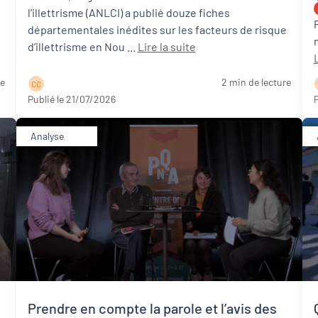
l’illettrisme (ANLCI) a publié douze fiches
départementales inédites sur les facteurs de risque
d’illettrisme en Nou ...
Lire la suite
L
re
2 min de lecture
C C
Publié le 21/07/2026
P
Analyse
Prendre en compte la parole et l’avis des