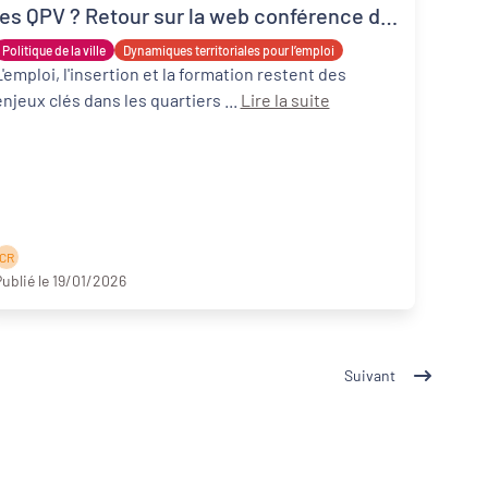
les QPV ? Retour sur la web conférence du
5 décembre 2025
Politique de la ville
Dynamiques territoriales pour l’emploi
L'emploi, l'insertion et la formation restent des
enjeux clés dans les quartiers ...
Lire la suite
C R
ublié le 19/01/2026
Suivant