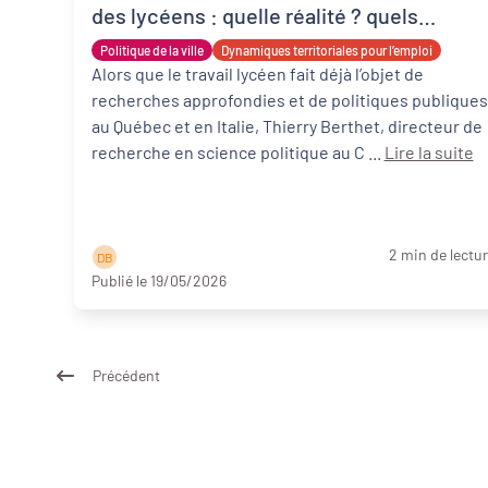
des lycéens : quelle réalité ? quels
impacts sur les parcours ?
Politique de la ville
Dynamiques territoriales pour l’emploi
Alors que le travail lycéen fait déjà l’objet de
recherches approfondies et de politiques publiques
au Québec et en Italie, Thierry Berthet, directeur de
recherche en science politique au C ...
Lire la suite
2 min de lectu
D B
Publié le 19/05/2026
Précédent