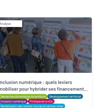
Analyse
Inclusion numérique
Dynamiques territoriales pour l’emploi
Inclusion numérique : quels leviers
mobiliser pour hybrider ses financements
?
Démarches alimentaires de territoire
Développement territorial
Inclusion numérique
Politique de la ville
Revitalisation des centres-bourgs et centres-villes