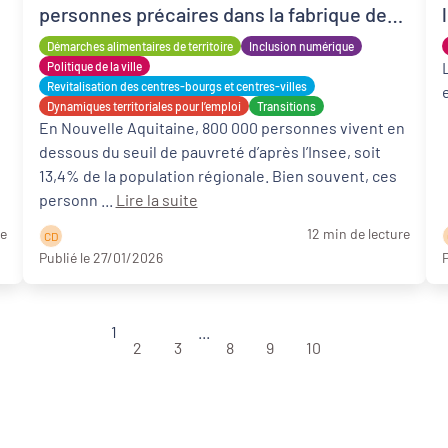
personnes précaires dans la fabrique des
politiques publiques
Démarches alimentaires de territoire
Inclusion numérique
Politique de la ville
Revitalisation des centres-bourgs et centres-villes
Dynamiques territoriales pour l’emploi
Transitions
En Nouvelle Aquitaine, 800 000 personnes vivent en
dessous du seuil de pauvreté d’après l’Insee, soit
13,4% de la population régionale. Bien souvent, ces
personn ...
Lire la suite
re
12 min de lecture
C D
Publié le 27/01/2026
P
1
...
2
3
8
9
10