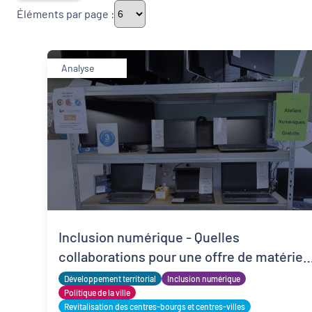
Éléments par page :
Thématiques
Analyse
Démarches alimentaires de territoire
Politique de la ville
Transitions
Date de publication
Inclusion numérique - Quelles
collaborations pour une offre de matériel
reconditionnés locale, solidaire et adapté
Développement territorial
Inclusion numérique
?
Politique de la ville
Revitalisation des centres-bourgs et centres-villes