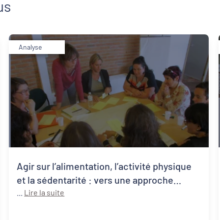
us
Analyse
Agir sur l’alimentation, l’activité physique
et la sédentarité : vers une approche
systémique de la santé publique
...
Lire la suite