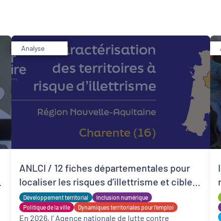
Analyse
Développement territorial
Revitalisation des centres-bourgs et centres-
villes
ANLCI / 12 fiches départementales pour
s
localiser les risques d’illettrisme et cibler
e
l’action en Nouvelle-Aquitaine
Développement territorial
Inclusion numérique
Politique de la ville
Dynamiques territoriales pour l’emploi
En 2026, l’ Agence nationale de lutte contre