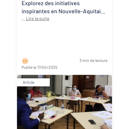
Explorez des initiatives
inspirantes en Nouvelle-Aquitaine
avec notre nouvelle carte des
...
Lire la suite
expériences !
3 min de lecture
E M
Publié le 17/04/2025
Article