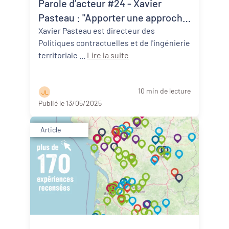
Parole d’acteur #24 - Xavier
Revitalisation des centres-bourgs et
centres-villes
Pasteau : "Apporter une approche
du développement local, c’est
Xavier Pasteau est directeur des
Dynamiques territoriales pour l’emploi
Politiques contractuelles et de l'ingénierie
aussi contribuer à une vision plus
territoriale ...
Lire la suite
globale des choses."
Transitions
Date de publication
10 min de lecture
J L
Publié le 13/05/2025
Article