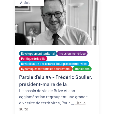
Article
Développement territorial
Inclusion numérique
Politique de la ville
Revitalisation des centres-bourgs et centres-villes
Dynamiques territoriales pour l’emploi
Transitions
Parole d’élu #4 - Frédéric Soulier,
président-maire de la
communauté d’agglomération du
Le bassin de vie de Brive et son
agglomération regroupent une grande
Bassin de Brive (19)
diversité de territoires. Pour ...
Lire la
suite