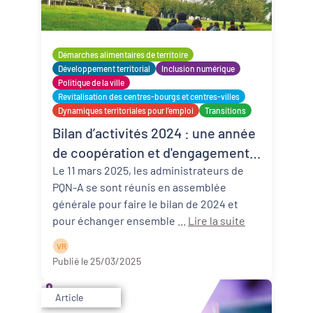
Démarches alimentaires de territoire
Développement territorial
Inclusion numérique
Politique de la ville
Revitalisation des centres-bourgs et centres-villes
Dynamiques territoriales pour l’emploi
Transitions
Bilan d’activités 2024 : une année
de coopération et d'engagement
Le 11 mars 2025, les administrateurs de
pour les territoires
PQN-A se sont réunis en assemblée
générale pour faire le bilan de 2024 et
pour échanger ensemble ...
Lire la suite
V R
Publié le 25/03/2025
Article