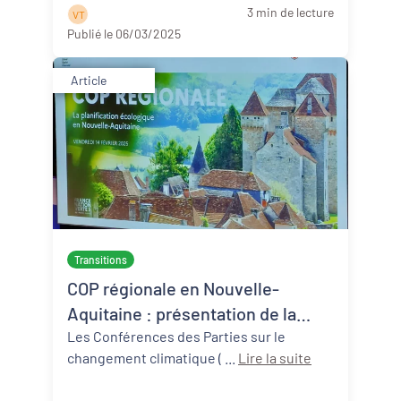
3 min de lecture
V T
Publié le 06/03/2025
Article
Transitions
COP régionale en Nouvelle-
Aquitaine : présentation de la
feuille de route 2025-2030
Les Conférences des Parties sur le
changement climatique ( ...
Lire la suite