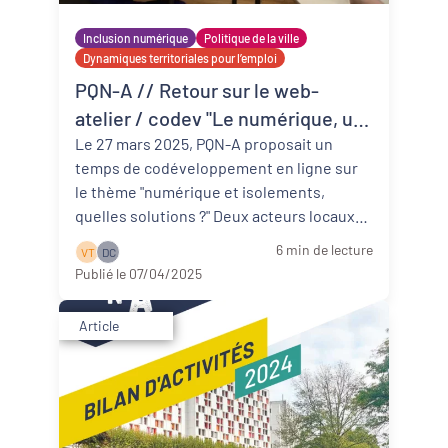
Inclusion numérique
Politique de la ville
Dynamiques territoriales pour l’emploi
PQN-A // Retour sur le web-
atelier / codev "Le numérique, un
outil pour rompre l'isolement en
Le 27 mars 2025, PQN-A proposait un
temps de codéveloppement en ligne sur
zone rurale et en quartier
le thème "numérique et isolements,
politique de la ville"
quelles solutions ?" Deux acteurs locaux
présentaient leurs problématiques : la ...
6 min de lecture
V T
D C
Lire la suite
Publié le 07/04/2025
Article