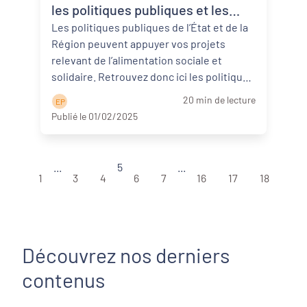
les politiques publiques et les
aides en bref
Les politiques publiques de l’État et de la
Région peuvent appuyer vos projets
relevant de l’alimentation sociale et
solidaire. Retrouvez donc ici les politiques
...
Lire la suite
20 min de lecture
E P
Publié le 01/02/2025
...
5
...
1
3
4
6
7
16
17
18
Découvrez nos derniers
contenus