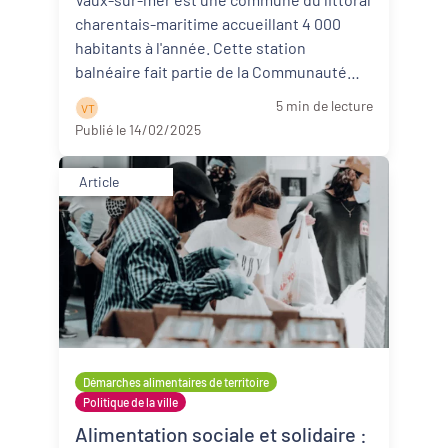
Vaux-sur-mer (17)
charentais-maritime accueillant 4 000
habitants à l'année. Cette station
balnéaire fait partie de la Communauté
d'agglom ...
Lire la suite
5 min de lecture
V T
Publié le 14/02/2025
Article
Démarches alimentaires de territoire
Politique de la ville
Alimentation sociale et solidaire :