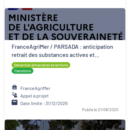
FranceAgriMer / PARSADA : anticipation
retrait des substances actives et
techniques alternatives pour les cultures
Démarches alimentaires de territoire
Transitions
FranceAgriMer
Appel à projet
Date limite : 31/12/2026
Publié le 21/08/2025