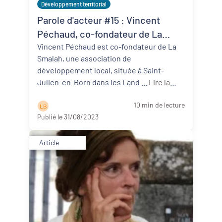
Développement territorial
Parole d'acteur #15 : Vincent
Péchaud, co-fondateur de La
Smalah (40)
Vincent Péchaud est co-fondateur de La
Smalah, une association de
développement local, située à Saint-
Julien-en-Born dans les Land ...
Lire la
suite
10 min de lecture
L B
Publié le 31/08/2023
Article