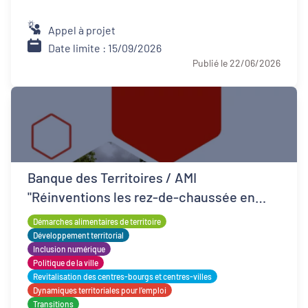
Appel à projet
Date limite : 15/09/2026
Publié le 22/06/2026
Banque des Territoires / AMI
"Réinventions les rez-de-chaussée en
QPV"
Démarches alimentaires de territoire
Développement territorial
Inclusion numérique
Politique de la ville
Revitalisation des centres-bourgs et centres-villes
Dynamiques territoriales pour l’emploi
Transitions