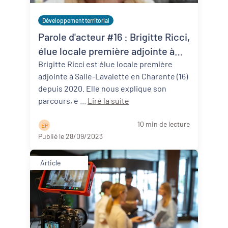
Développement territorial
Parole d'acteur #16 : Brigitte Ricci,
élue locale première adjointe à
Salles-Lavalette (16)
Brigitte Ricci est élue locale première
adjointe à Salle-Lavalette en Charente (16)
depuis 2020. Elle nous explique son
parcours, e ...
Lire la suite
10 min de lecture
E P
Publié le 28/09/2023
Article