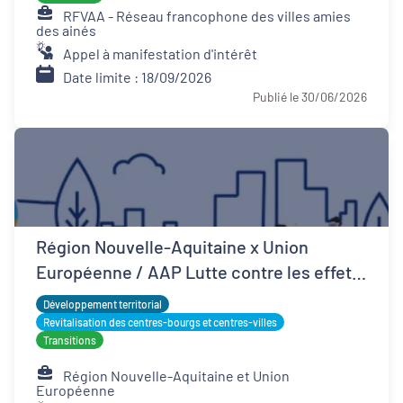
RFVAA - Réseau francophone des villes amies
des ainés
Appel à manifestation d'intérêt
Date limite : 18/09/2026
Publié le 30/06/2026
Région Nouvelle-Aquitaine x Union
Européenne / AAP Lutte contre les effets
d'îlots de chaleur urbains
Développement territorial
Revitalisation des centres-bourgs et centres-villes
Transitions
Région Nouvelle-Aquitaine et Union
Européenne