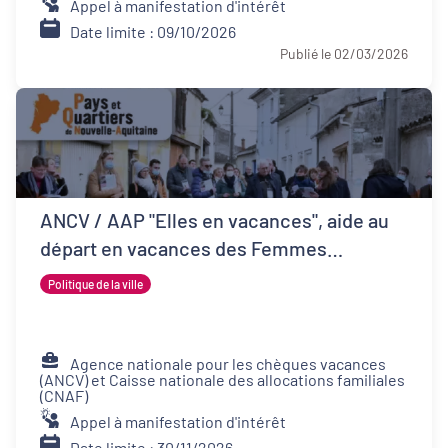
Appel à manifestation d'intérêt
Date limite : 09/10/2026
Publié le 02/03/2026
ANCV / AAP "Elles en vacances", aide au
départ en vacances des Femmes
Victimes de Violences et de leurs proches
Politique de la ville
Agence nationale pour les chèques vacances
(ANCV) et Caisse nationale des allocations familiales
(CNAF)
Appel à manifestation d'intérêt
Date limite : 30/11/2026