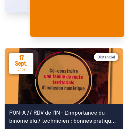
17
Distanciel
Sept.
2026
PQN-A // RDV de l'IN - L’importance du
binôme élu / technicien : bonnes pratiques
pour démarrer le mandat