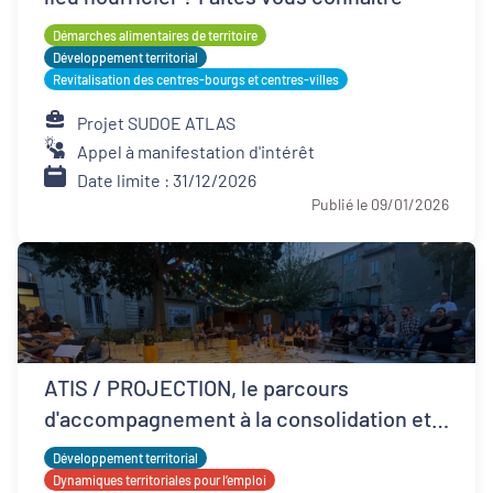
Démarches alimentaires de territoire
Développement territorial
Revitalisation des centres-bourgs et centres-villes
Projet SUDOE ATLAS
Appel à manifestation d'intérêt
Date limite : 31/12/2026
Publié le 09/01/2026
ATIS / PROJECTION, le parcours
d'accompagnement à la consolidation et
développement ESS
Développement territorial
Dynamiques territoriales pour l’emploi