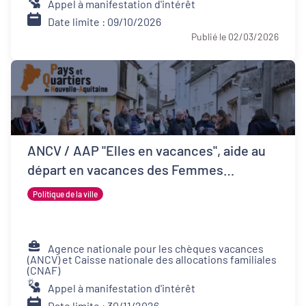
Appel à manifestation d'intérêt
Date limite : 09/10/2026
Publié le 02/03/2026
ANCV / AAP "Elles en vacances", aide au
départ en vacances des Femmes
Victimes de Violences et de leurs proches
Politique de la ville
Agence nationale pour les chèques vacances
(ANCV) et Caisse nationale des allocations familiales
(CNAF)
Appel à manifestation d'intérêt
Date limite : 30/11/2026