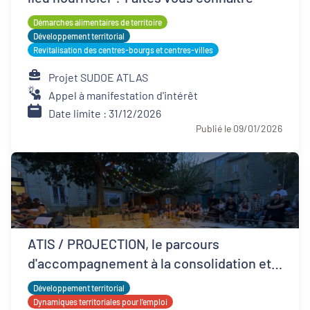
Démarches alimentaires de territoire
Développement territorial
Revitalisation des centres-bourgs et centres-villes
Projet SUDOE ATLAS
Appel à manifestation d'intérêt
Date limite : 31/12/2026
Publié le 09/01/2026
ATIS / PROJECTION, le parcours
d'accompagnement à la consolidation et
développement ESS
Développement territorial
Dynamiques territoriales pour l’emploi