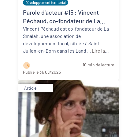
Développement territorial
Parole d'acteur #15 : Vincent
Péchaud, co-fondateur de La
Smalah (40)
Vincent Péchaud est co-fondateur de La
Smalah, une association de
développement local, située à Saint-
Julien-en-Born dans les Land ...
Lire la
suite
10 min de lecture
L B
Publié le 31/08/2023
Article