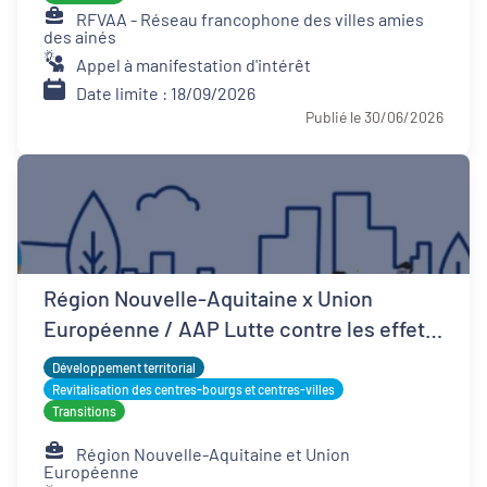
RFVAA - Réseau francophone des villes amies
des ainés
Appel à manifestation d'intérêt
Date limite : 18/09/2026
Publié le 30/06/2026
Région Nouvelle-Aquitaine x Union
Européenne / AAP Lutte contre les effets
d'îlots de chaleur urbains
Développement territorial
Revitalisation des centres-bourgs et centres-villes
Transitions
Région Nouvelle-Aquitaine et Union
Européenne