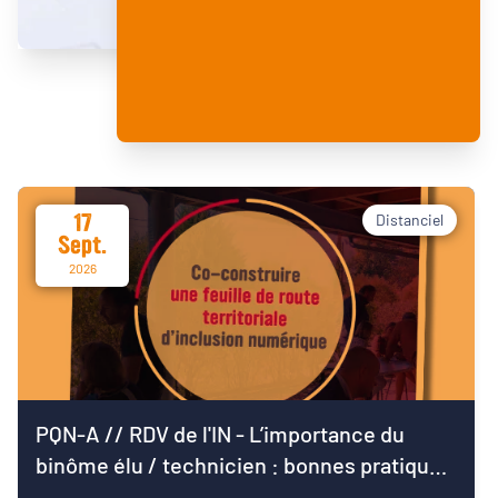
17
Distanciel
Sept.
2026
PQN-A // RDV de l'IN - L’importance du
binôme élu / technicien : bonnes pratiques
pour démarrer le mandat