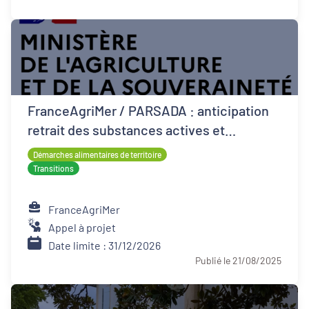
FranceAgriMer / PARSADA : anticipation
retrait des substances actives et
techniques alternatives pour les cultures
Démarches alimentaires de territoire
Transitions
FranceAgriMer
Appel à projet
Date limite : 31/12/2026
Publié le 21/08/2025