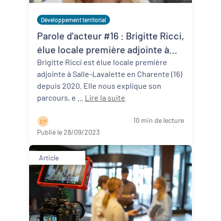
Développement territorial
Parole d'acteur #16 : Brigitte Ricci,
élue locale première adjointe à
Salles-Lavalette (16)
Brigitte Ricci est élue locale première
adjointe à Salle-Lavalette en Charente (16)
depuis 2020. Elle nous explique son
parcours, e ...
Lire la suite
10 min de lecture
E P
Publié le 28/09/2023
Article