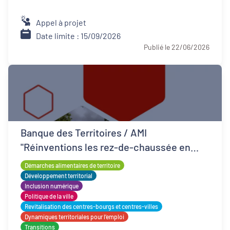
Appel à projet
Date limite : 15/09/2026
Publié le 22/06/2026
Banque des Territoires / AMI
"Réinventions les rez-de-chaussée en
QPV"
Démarches alimentaires de territoire
Développement territorial
Inclusion numérique
Politique de la ville
Revitalisation des centres-bourgs et centres-villes
Dynamiques territoriales pour l’emploi
Transitions