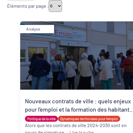
Éléments par page :
Thématiques
Analyse
Démarches alimentaires de territoire
Politique de la ville
Transitions
Date de publication
Nouveaux contrats de ville : quels enjeux
pour l’emploi et la formation des habitants
des quartiers prioritaires ?
Politique de la ville
Dynamiques territoriales pour l’emploi
Alors que les contrats de ville 2024-2030 sont en
cours de signature ...
Lire la suite