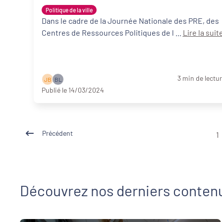
professionnels de terrain
Politique de la ville
Dans le cadre de la Journée Nationale des PRE, des
Centres de Ressources Politiques de l ...
Lire la suit
3 min de lectu
J B
B L
Publié le 14/03/2024
Précédent
1
Découvrez nos derniers conten