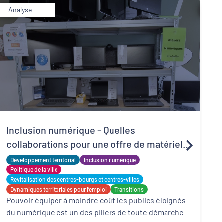
Analyse
R
Inclusion numérique - Quelles
d
collaborations pour une offre de matériels
t
P
reconditionnés locale, solidaire et adaptée
Développement territorial
Inclusion numérique
l
f
?
Politique de la ville
d
Revitalisation des centres-bourgs et centres-villes
Dynamiques territoriales pour l’emploi
Transitions
Pouvoir équiper à moindre coût les publics éloignés
du numérique est un des piliers de toute démarche