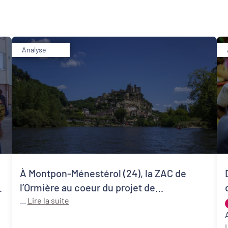
Analyse
Développement territorial
Revitalisation des centres-bourgs et centres-
villes
À Montpon-Ménestérol (24), la ZAC de
l’Ormière au coeur du projet de
revitalisation du centre-ville
...
Lire la suite
L