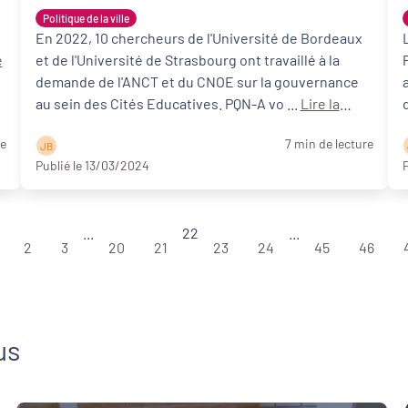
l'Université de Bordeaux
Politique de la ville
En 2022, 10 chercheurs de l'Université de Bordeaux
e
et de l'Université de Strasbourg ont travaillé à la
demande de l'ANCT et du CNOE sur la gouvernance
au sein des Cités Educatives. PQN-A vo ...
Lire la
suite
re
7 min de lecture
J B
Publié le 13/03/2024
P
...
22
...
2
3
20
21
23
24
45
46
us