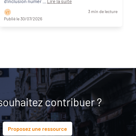
d'inclusion numér ...
Lire la suite
3 min de lecture
V T
Publié le 30/07/2026
P
souhaitez contribuer ?
Proposez une ressource