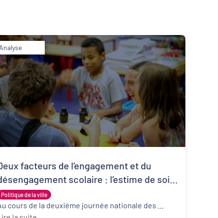
Analyse
Inclusion numérique
Dynamiques territoriales pour l’emploi
Deux facteurs de l’engagement et du
désengagement scolaire : l’estime de soi
et la représentation de l’intelligence :
Politique de la ville
Conférence de Delphine Martinot
Au cours de la deuxième journée nationale des ...
ire la suite