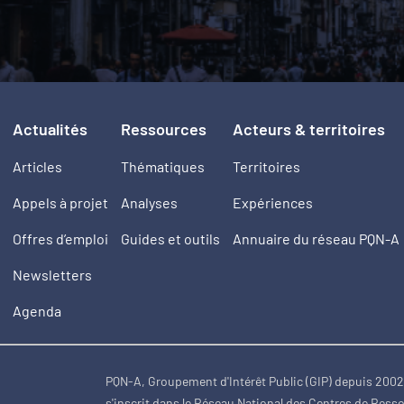
Actualités
Ressources
Acteurs & territoires
Articles
Thématiques
Territoires
Appels à projet
Analyses
Expériences
Offres d’emploi
Guides et outils
Annuaire du réseau PQN-A
Newsletters
Agenda
PQN-A, Groupement d'Intérêt Public (GIP) depuis 200
s'inscrit dans le Réseau National des Centres de Ress