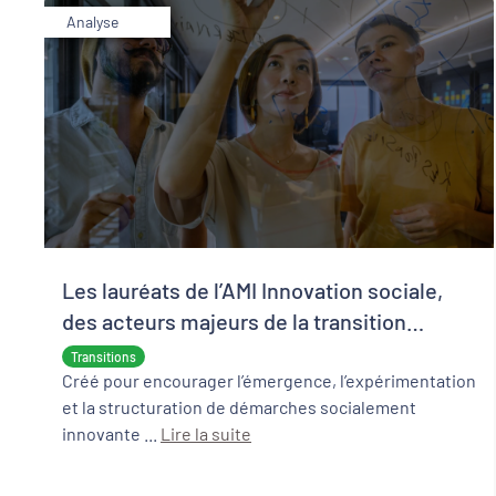
Analyse
Les lauréats de l’AMI Innovation sociale,
des acteurs majeurs de la transition
écologique et sociale
Transitions
Créé pour encourager l’émergence, l’expérimentation
et la structuration de démarches socialement
innovante ...
Lire la suite