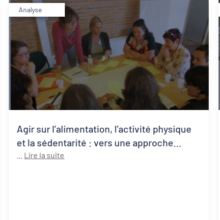
Analyse
Agir sur l’alimentation, l’activité physique
et la sédentarité : vers une approche
systémique de la santé publique
...
Lire la suite