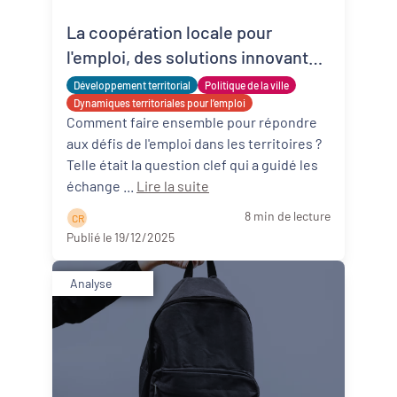
La coopération locale pour
Revitalisation des centres-bourgs et
centres-villes
l'emploi, des solutions innovantes
existent !
Développement territorial
Dynamiques territoriales pour l’emploi
Politique de la ville
Dynamiques territoriales pour l’emploi
Comment faire ensemble pour répondre
Transitions
aux défis de l'emploi dans les territoires ?
Telle était la question clef qui a guidé les
Date de publication
échange ...
Lire la suite
8 min de lecture
C R
Publié le 19/12/2025
Analyse