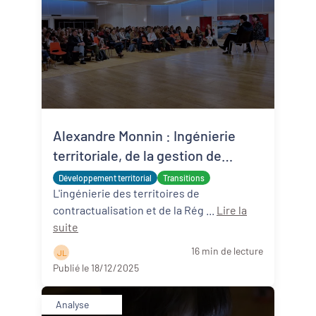
Alexandre Monnin : Ingénierie
territoriale, de la gestion de
projets à la redirection écologique
Développement territorial
Transitions
L'ingénierie des territoires de
contractualisation et de la Rég ...
Lire la
suite
16 min de lecture
J L
Publié le 18/12/2025
Analyse