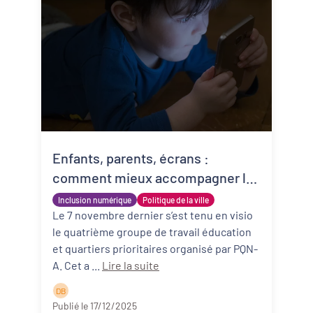
Enfants, parents, écrans :
comment mieux accompagner les
familles face aux usages du
Inclusion numérique
Politique de la ville
numérique ? Synthèse des
Le 7 novembre dernier s’est tenu en visio
le quatrième groupe de travail éducation
échanges du groupe de travail #4
et quartiers prioritaires organisé par PQN-
A. Cet a ...
Lire la suite
D B
Publié le 17/12/2025