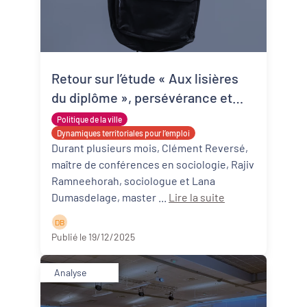
Retour sur l’étude « Aux lisières
du diplôme », persévérance et
décrochage scolaire à Mérignac
Politique de la ville
et Sainte-Foy-la-Grande
Dynamiques territoriales pour l’emploi
Durant plusieurs mois, Clément Reversé,
maître de conférences en sociologie, Rajiv
Ramneehorah, sociologue et Lana
Dumasdelage, master ...
Lire la suite
D B
Publié le 19/12/2025
Analyse