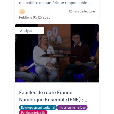
en matière de numérique responsable.
Les principaux résultats ...
Lire la suite
12 min de lecture
V T
Publié le 10/12/2025
Analyse
Feuilles de route France
Numérique Ensemble (FNE) :
analyse et perspectives en
Développement territorial
Inclusion numérique
Nouvelle-Aquitaine
Politique de la ville