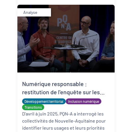
Analyse
Numérique responsable :
restitution de l'enquête sur les
pratiques et les besoins des
Développement territorial
Inclusion numérique
collectivités de Nouvelle-
Transitions
D'avril à juin 2025, PQN-A a interrogé les
Aquitaine
collectivités de Nouvelle-Aquitaine pour
identifier leurs usages et leurs priorités