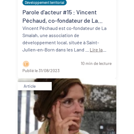
Développement territorial
Parole d'acteur #15 : Vincent
Péchaud, co-fondateur de La
Smalah (40)
Vincent Péchaud est co-fondateur de La
Smalah, une association de
développement local, située à Saint-
Julien-en-Born dans les Land ...
Lire la
suite
10 min de lecture
L B
Publié le 31/08/2023
Article