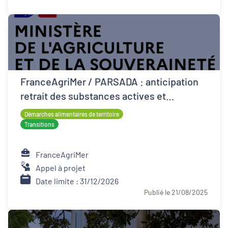
FranceAgriMer / PARSADA : anticipation
retrait des substances actives et
techniques alternatives pour les cultures
Démarches alimentaires de territoire
Transitions
FranceAgriMer
Appel à projet
Date limite : 31/12/2026
Publié le 21/08/2025