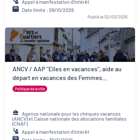
Appel à manifestation d'intérêt
Date limite : 09/10/2026
Publié le 02/03/2026
ANCV / AAP "Elles en vacances", aide au
départ en vacances des Femmes
Victimes de Violences et de leurs proches
Politique de la ville
Agence nationale pour les chèques vacances
(ANCV) et Caisse nationale des allocations familiales
(CNAF)
Appel à manifestation d'intérêt
Date limite : 30/11/2026