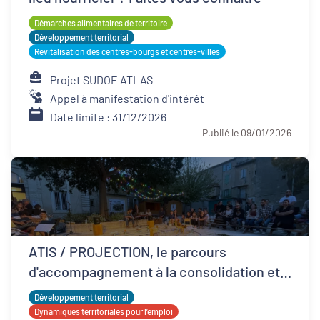
Démarches alimentaires de territoire
Développement territorial
Revitalisation des centres-bourgs et centres-villes
Projet SUDOE ATLAS
Appel à manifestation d'intérêt
Date limite : 31/12/2026
Publié le 09/01/2026
ATIS / PROJECTION, le parcours
d'accompagnement à la consolidation et
développement ESS
Développement territorial
Dynamiques territoriales pour l’emploi