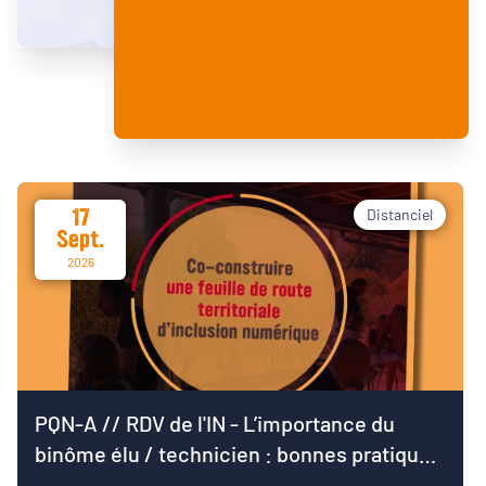
17
Distanciel
Sept.
2026
PQN-A // RDV de l'IN - L’importance du
binôme élu / technicien : bonnes pratiques
pour démarrer le mandat