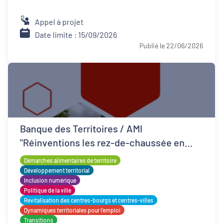
Appel à projet
Date limite : 15/09/2026
Publié le 22/06/2026
Banque des Territoires / AMI
"Réinventions les rez-de-chaussée en
QPV"
Démarches alimentaires de territoire
Développement territorial
Inclusion numérique
Politique de la ville
Revitalisation des centres-bourgs et centres-villes
Dynamiques territoriales pour l’emploi
Transitions