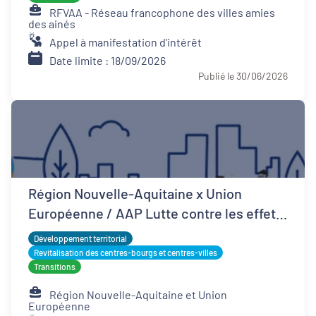
RFVAA - Réseau francophone des villes amies
des ainés
Appel à manifestation d'intérêt
Date limite : 18/09/2026
Publié le 30/06/2026
Région Nouvelle-Aquitaine x Union
Européenne / AAP Lutte contre les effets
d'îlots de chaleur urbains
Développement territorial
Revitalisation des centres-bourgs et centres-villes
Transitions
Région Nouvelle-Aquitaine et Union
Européenne