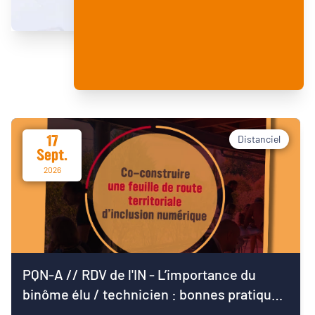
17
Distanciel
Sept.
2026
PQN-A // RDV de l'IN - L’importance du
binôme élu / technicien : bonnes pratiques
pour démarrer le mandat