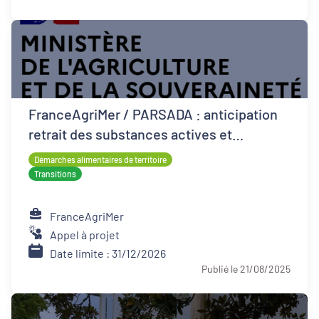
FranceAgriMer / PARSADA : anticipation
retrait des substances actives et
techniques alternatives pour les cultures
Démarches alimentaires de territoire
Transitions
FranceAgriMer
Appel à projet
Date limite : 31/12/2026
Publié le 21/08/2025