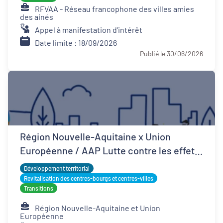
RFVAA - Réseau francophone des villes amies
des ainés
Appel à manifestation d'intérêt
Date limite : 18/09/2026
Publié le 30/06/2026
Région Nouvelle-Aquitaine x Union
Européenne / AAP Lutte contre les effets
d'îlots de chaleur urbains
Développement territorial
Revitalisation des centres-bourgs et centres-villes
Transitions
Région Nouvelle-Aquitaine et Union
Européenne