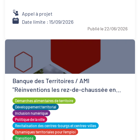
Appel à projet
Date limite : 15/09/2026
Publié le 22/06/2026
Banque des Territoires / AMI
"Réinventions les rez-de-chaussée en
QPV"
Démarches alimentaires de territoire
Développement territorial
Inclusion numérique
Politique de la ville
Revitalisation des centres-bourgs et centres-villes
Dynamiques territoriales pour l’emploi
Transitions