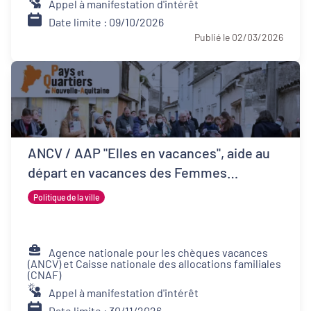
Appel à manifestation d'intérêt
Date limite : 09/10/2026
Publié le 02/03/2026
ANCV / AAP "Elles en vacances", aide au
départ en vacances des Femmes
Victimes de Violences et de leurs proches
Politique de la ville
Agence nationale pour les chèques vacances
(ANCV) et Caisse nationale des allocations familiales
(CNAF)
Appel à manifestation d'intérêt
Date limite : 30/11/2026