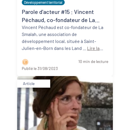
Développement territorial
Parole d'acteur #15 : Vincent
Péchaud, co-fondateur de La
Smalah (40)
Vincent Péchaud est co-fondateur de La
Smalah, une association de
développement local, située à Saint-
Julien-en-Born dans les Land ...
Lire la
suite
10 min de lecture
L B
Publié le 31/08/2023
Article