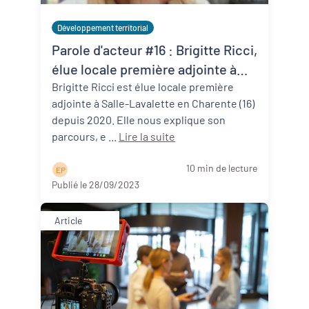
Développement territorial
Parole d'acteur #16 : Brigitte Ricci,
élue locale première adjointe à
Salles-Lavalette (16)
Brigitte Ricci est élue locale première
adjointe à Salle-Lavalette en Charente (16)
depuis 2020. Elle nous explique son
parcours, e ...
Lire la suite
10 min de lecture
E P
Publié le 28/09/2023
Article