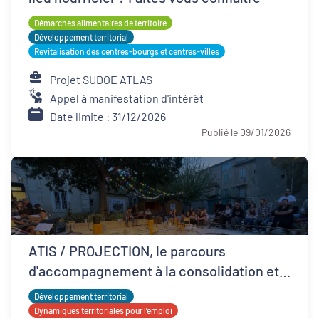
Démarches alimentaires de territoire
Développement territorial
Revitalisation des centres-bourgs et centres-villes
Projet SUDOE ATLAS
Appel à manifestation d'intérêt
Date limite : 31/12/2026
Publié le 09/01/2026
ATIS / PROJECTION, le parcours
d'accompagnement à la consolidation et
développement ESS
Développement territorial
Dynamiques territoriales pour l’emploi