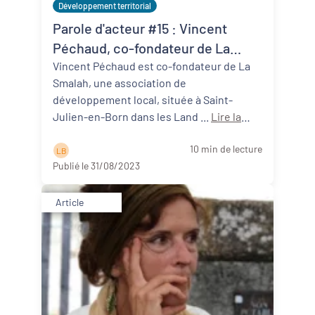
Développement territorial
Parole d'acteur #15 : Vincent
Péchaud, co-fondateur de La
Smalah (40)
Vincent Péchaud est co-fondateur de La
Smalah, une association de
développement local, située à Saint-
Julien-en-Born dans les Land ...
Lire la
suite
10 min de lecture
L B
Publié le 31/08/2023
Article