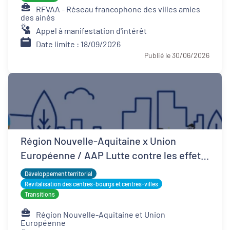
RFVAA - Réseau francophone des villes amies
des ainés
Appel à manifestation d'intérêt
Date limite : 18/09/2026
Publié le 30/06/2026
Région Nouvelle-Aquitaine x Union
Européenne / AAP Lutte contre les effets
d'îlots de chaleur urbains
Développement territorial
Revitalisation des centres-bourgs et centres-villes
Transitions
Région Nouvelle-Aquitaine et Union
Européenne