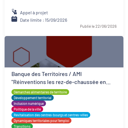
Appel à projet
Date limite : 15/09/2026
Publié le 22/06/2026
Banque des Territoires / AMI
"Réinventions les rez-de-chaussée en
QPV"
Démarches alimentaires de territoire
Développement territorial
Inclusion numérique
Politique de la ville
Revitalisation des centres-bourgs et centres-villes
Dynamiques territoriales pour l’emploi
Transitions