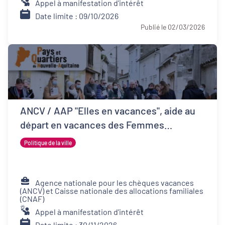
Appel à manifestation d'intérêt
Date limite : 09/10/2026
Publié le 02/03/2026
ANCV / AAP "Elles en vacances", aide au
départ en vacances des Femmes
Victimes de Violences et de leurs proches
Politique de la ville
Agence nationale pour les chèques vacances
(ANCV) et Caisse nationale des allocations familiales
(CNAF)
Appel à manifestation d'intérêt
Date limite : 30/11/2026