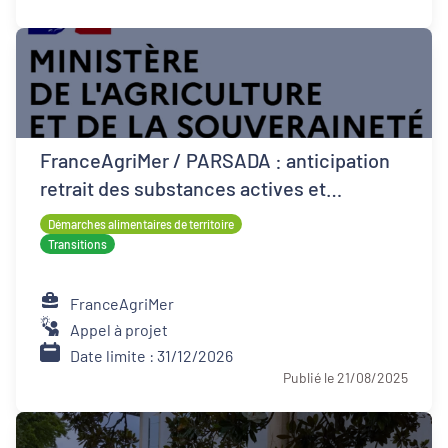
FranceAgriMer / PARSADA : anticipation
retrait des substances actives et
techniques alternatives pour les cultures
Démarches alimentaires de territoire
Transitions
FranceAgriMer
Appel à projet
Date limite : 31/12/2026
Publié le 21/08/2025