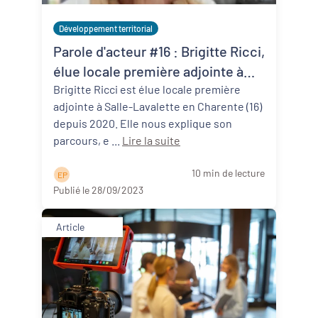
Développement territorial
Parole d'acteur #16 : Brigitte Ricci,
élue locale première adjointe à
Salles-Lavalette (16)
Brigitte Ricci est élue locale première
adjointe à Salle-Lavalette en Charente (16)
depuis 2020. Elle nous explique son
parcours, e ...
Lire la suite
10 min de lecture
E P
Publié le 28/09/2023
Article