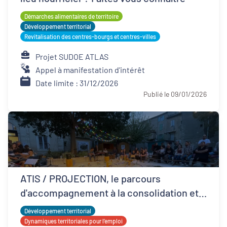
Démarches alimentaires de territoire
Développement territorial
Revitalisation des centres-bourgs et centres-villes
Projet SUDOE ATLAS
Appel à manifestation d'intérêt
Date limite : 31/12/2026
Publié le 09/01/2026
ATIS / PROJECTION, le parcours
d'accompagnement à la consolidation et
développement ESS
Développement territorial
Dynamiques territoriales pour l’emploi