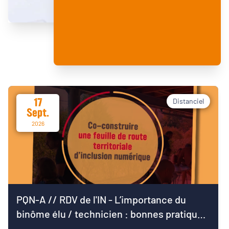
17
Distanciel
Sept.
2026
PQN-A // RDV de l'IN - L’importance du
binôme élu / technicien : bonnes pratiques
pour démarrer le mandat