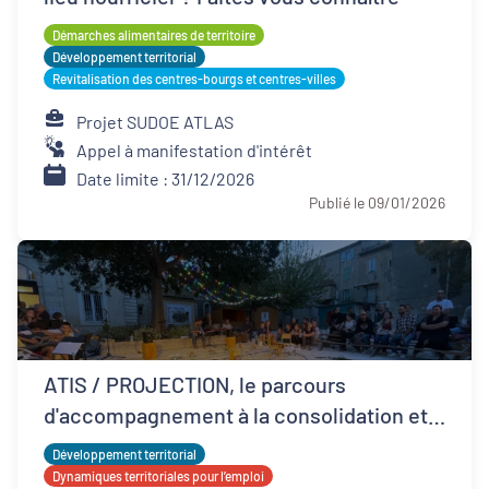
Démarches alimentaires de territoire
Développement territorial
Revitalisation des centres-bourgs et centres-villes
Projet SUDOE ATLAS
Appel à manifestation d'intérêt
Date limite : 31/12/2026
Publié le 09/01/2026
ATIS / PROJECTION, le parcours
d'accompagnement à la consolidation et
développement ESS
Développement territorial
Dynamiques territoriales pour l’emploi