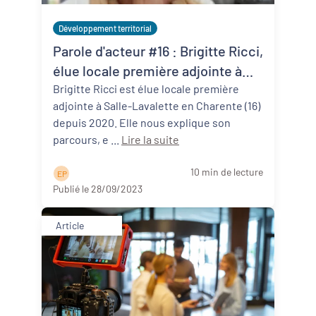
Développement territorial
Parole d'acteur #16 : Brigitte Ricci,
élue locale première adjointe à
Salles-Lavalette (16)
Brigitte Ricci est élue locale première
adjointe à Salle-Lavalette en Charente (16)
depuis 2020. Elle nous explique son
parcours, e ...
Lire la suite
10 min de lecture
E P
Publié le 28/09/2023
Article