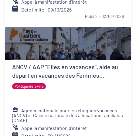
Appel à manifestation d'intérêt
Date limite : 09/10/2026
Publié le 02/03/2026
ANCV / AAP "Elles en vacances", aide au
départ en vacances des Femmes
Victimes de Violences et de leurs proches
Politique de la ville
Agence nationale pour les chèques vacances
(ANCV) et Caisse nationale des allocations familiales
(CNAF)
Appel à manifestation d'intérêt
Date limite : 30/11/2026