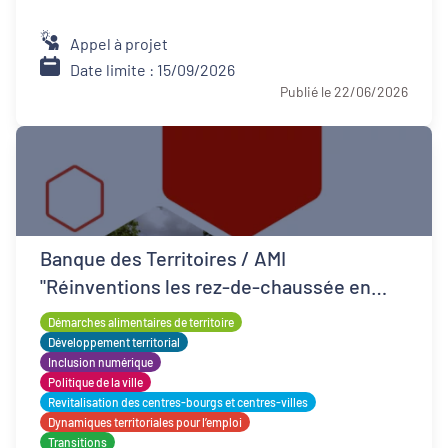
Appel à projet
Date limite : 15/09/2026
Publié le 22/06/2026
Banque des Territoires / AMI
"Réinventions les rez-de-chaussée en
QPV"
Démarches alimentaires de territoire
Développement territorial
Inclusion numérique
Politique de la ville
Revitalisation des centres-bourgs et centres-villes
Dynamiques territoriales pour l’emploi
Transitions