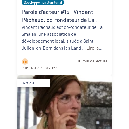
Développement territorial
Parole d'acteur #15 : Vincent
Péchaud, co-fondateur de La
Smalah (40)
Vincent Péchaud est co-fondateur de La
Smalah, une association de
développement local, située à Saint-
Julien-en-Born dans les Land ...
Lire la
suite
10 min de lecture
L B
Publié le 31/08/2023
Article