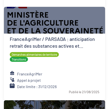
FranceAgriMer / PARSADA : anticipation
retrait des substances actives et
techniques alternatives pour les cultures
Démarches alimentaires de territoire
Transitions
FranceAgriMer
Appel à projet
Date limite : 31/12/2026
Publié le 21/08/2025