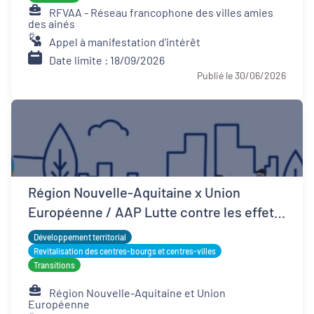
RFVAA - Réseau francophone des villes amies
des ainés
Appel à manifestation d'intérêt
Date limite : 18/09/2026
Publié le 30/06/2026
Région Nouvelle-Aquitaine x Union
Européenne / AAP Lutte contre les effets
d'îlots de chaleur urbains
Développement territorial
Revitalisation des centres-bourgs et centres-villes
Transitions
Région Nouvelle-Aquitaine et Union
Européenne