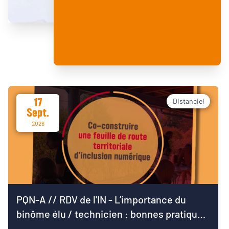
17
Distanciel
Sept.
2026
PQN-A // RDV de l'IN - L’importance du
binôme élu / technicien : bonnes pratiques
pour démarrer le mandat