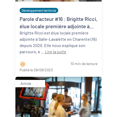
Développement territorial
Parole d'acteur #16 : Brigitte Ricci,
élue locale première adjointe à
Salles-Lavalette (16)
Brigitte Ricci est élue locale première
adjointe à Salle-Lavalette en Charente (16)
depuis 2020. Elle nous explique son
parcours, e ...
Lire la suite
10 min de lecture
E P
Publié le 28/09/2023
Article