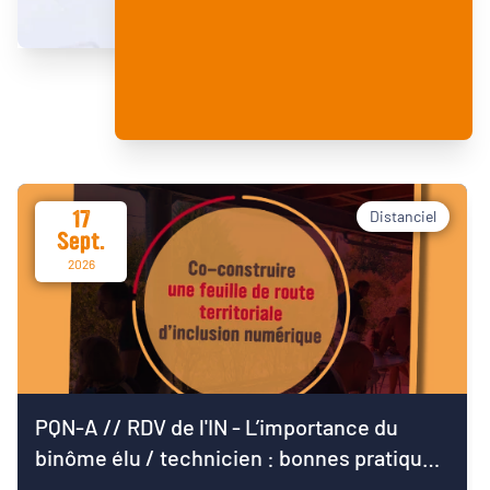
17
Distanciel
Sept.
2026
PQN-A // RDV de l'IN - L’importance du
binôme élu / technicien : bonnes pratiques
pour démarrer le mandat