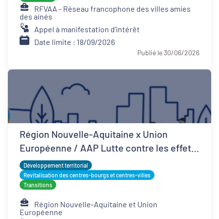
RFVAA - Réseau francophone des villes amies
des ainés
Appel à manifestation d'intérêt
Date limite : 18/09/2026
Publié le 30/06/2026
Région Nouvelle-Aquitaine x Union
Européenne / AAP Lutte contre les effets
d'îlots de chaleur urbains
Développement territorial
Revitalisation des centres-bourgs et centres-villes
Transitions
Région Nouvelle-Aquitaine et Union
Européenne