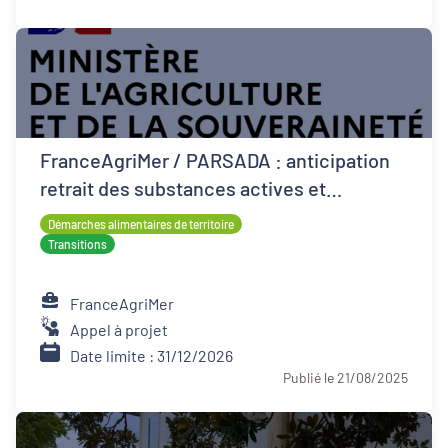
FranceAgriMer / PARSADA : anticipation
retrait des substances actives et
techniques alternatives pour les cultures
Démarches alimentaires de territoire
Transitions
FranceAgriMer
Appel à projet
Date limite : 31/12/2026
Publié le 21/08/2025