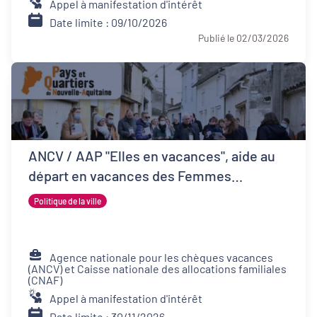
Appel à manifestation d'intérêt
Date limite : 09/10/2026
Publié le 02/03/2026
ANCV / AAP "Elles en vacances", aide au
départ en vacances des Femmes
Victimes de Violences et de leurs proches
Politique de la ville
Agence nationale pour les chèques vacances
(ANCV) et Caisse nationale des allocations familiales
(CNAF)
Appel à manifestation d'intérêt
Date limite : 30/11/2026