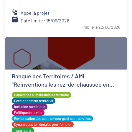
Appel à projet
Date limite : 15/09/2026
Publié le 22/06/2026
Banque des Territoires / AMI
"Réinventions les rez-de-chaussée en
QPV"
Démarches alimentaires de territoire
Développement territorial
Inclusion numérique
Politique de la ville
Revitalisation des centres-bourgs et centres-villes
Dynamiques territoriales pour l’emploi
Transitions