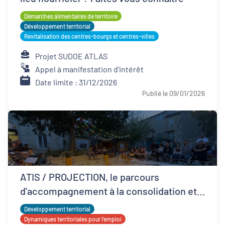
Démarches alimentaires de territoire
Développement territorial
Revitalisation des centres-bourgs et centres-villes
Projet SUDOE ATLAS
Appel à manifestation d'intérêt
Date limite : 31/12/2026
Publié le 09/01/2026
ATIS / PROJECTION, le parcours
d'accompagnement à la consolidation et
développement ESS
Développement territorial
Dynamiques territoriales pour l’emploi