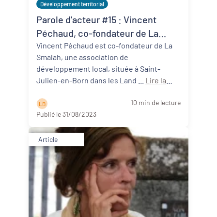
Développement territorial
Parole d'acteur #15 : Vincent
Péchaud, co-fondateur de La
Smalah (40)
Vincent Péchaud est co-fondateur de La
Smalah, une association de
développement local, située à Saint-
Julien-en-Born dans les Land ...
Lire la
suite
10 min de lecture
L B
Publié le 31/08/2023
Article