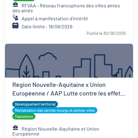
RFVAA - Réseau francophone des villes amies
des ainés
Appel à manifestation d'intérêt
Date limite : 18/09/2026
Publié le 30/06/2026
Région Nouvelle-Aquitaine x Union
Européenne / AAP Lutte contre les effets
d'îlots de chaleur urbains
Développement territorial
Revitalisation des centres-bourgs et centres-villes
Transitions
Région Nouvelle-Aquitaine et Union
Européenne