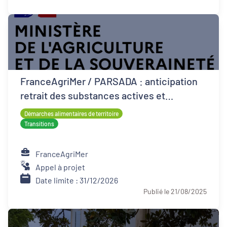
FranceAgriMer / PARSADA : anticipation
retrait des substances actives et
techniques alternatives pour les cultures
Démarches alimentaires de territoire
Transitions
FranceAgriMer
Appel à projet
Date limite : 31/12/2026
Publié le 21/08/2025