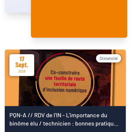
17
Distanciel
Sept.
2026
PQN-A // RDV de l'IN - L’importance du
binôme élu / technicien : bonnes pratiques
pour démarrer le mandat