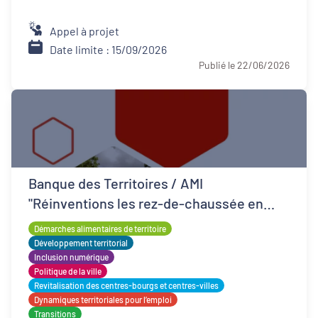
Appel à projet
Date limite : 15/09/2026
Publié le 22/06/2026
Banque des Territoires / AMI
"Réinventions les rez-de-chaussée en
QPV"
Démarches alimentaires de territoire
Développement territorial
Inclusion numérique
Politique de la ville
Revitalisation des centres-bourgs et centres-villes
Dynamiques territoriales pour l’emploi
Transitions