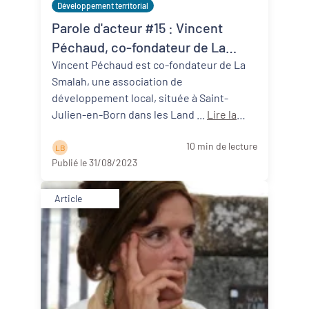
Développement territorial
Parole d'acteur #15 : Vincent
Péchaud, co-fondateur de La
Smalah (40)
Vincent Péchaud est co-fondateur de La
Smalah, une association de
développement local, située à Saint-
Julien-en-Born dans les Land ...
Lire la
suite
10 min de lecture
L B
Publié le 31/08/2023
Article