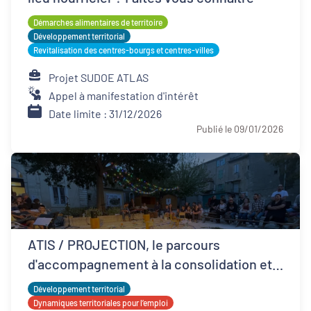
Démarches alimentaires de territoire
Développement territorial
Revitalisation des centres-bourgs et centres-villes
Projet SUDOE ATLAS
Appel à manifestation d'intérêt
Date limite : 31/12/2026
Publié le 09/01/2026
ATIS / PROJECTION, le parcours
d'accompagnement à la consolidation et
développement ESS
Développement territorial
Dynamiques territoriales pour l’emploi