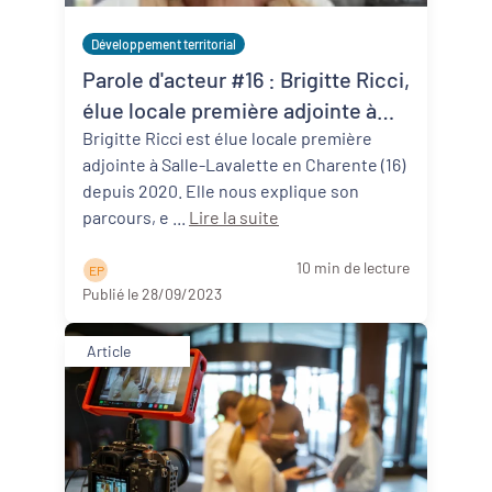
Développement territorial
Parole d'acteur #16 : Brigitte Ricci,
élue locale première adjointe à
Salles-Lavalette (16)
Brigitte Ricci est élue locale première
adjointe à Salle-Lavalette en Charente (16)
depuis 2020. Elle nous explique son
parcours, e ...
Lire la suite
10 min de lecture
E P
Publié le 28/09/2023
Article