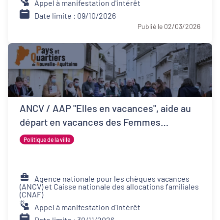
Appel à manifestation d'intérêt
Date limite : 09/10/2026
Publié le 02/03/2026
ANCV / AAP "Elles en vacances", aide au
départ en vacances des Femmes
Victimes de Violences et de leurs proches
Politique de la ville
Agence nationale pour les chèques vacances
(ANCV) et Caisse nationale des allocations familiales
(CNAF)
Appel à manifestation d'intérêt
Date limite : 30/11/2026