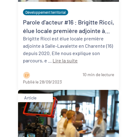
Développement territorial
Parole d'acteur #16 : Brigitte Ricci,
élue locale première adjointe à
Salles-Lavalette (16)
Brigitte Ricci est élue locale première
adjointe à Salle-Lavalette en Charente (16)
depuis 2020. Elle nous explique son
parcours, e ...
Lire la suite
10 min de lecture
E P
Publié le 28/09/2023
Article