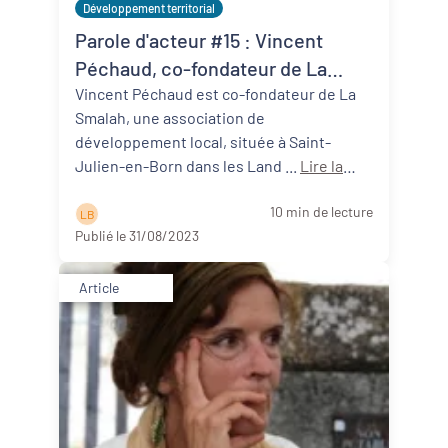
Développement territorial
Parole d'acteur #15 : Vincent
Péchaud, co-fondateur de La
Smalah (40)
Vincent Péchaud est co-fondateur de La
Smalah, une association de
développement local, située à Saint-
Julien-en-Born dans les Land ...
Lire la
suite
10 min de lecture
L B
Publié le 31/08/2023
Article