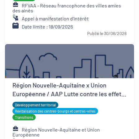
RFVAA - Réseau francophone des villes amies
des ainés
Appel à manifestation d'intérêt
Date limite : 18/09/2026
Publié le 30/06/2026
Région Nouvelle-Aquitaine x Union
Européenne / AAP Lutte contre les effets
d'îlots de chaleur urbains
Développement territorial
Revitalisation des centres-bourgs et centres-villes
Transitions
Région Nouvelle-Aquitaine et Union
Européenne