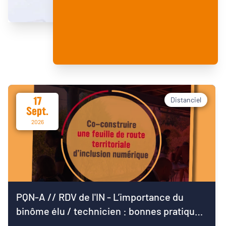
17
Distanciel
Sept.
2026
PQN-A // RDV de l'IN - L’importance du
binôme élu / technicien : bonnes pratiques
pour démarrer le mandat