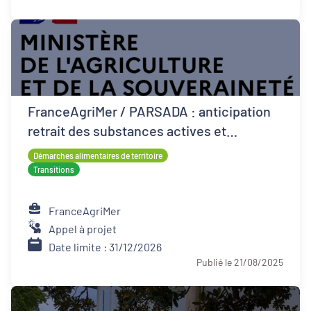
FranceAgriMer / PARSADA : anticipation
retrait des substances actives et
techniques alternatives pour les cultures
Démarches alimentaires de territoire
Transitions
FranceAgriMer
Appel à projet
Date limite : 31/12/2026
Publié le 21/08/2025