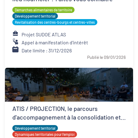
Démarches alimentaires de territoire
Développement territorial
Revitalisation des centres-bourgs et centres-villes
Projet SUDOE ATLAS
Appel à manifestation d'intérêt
Date limite : 31/12/2026
Publié le 09/01/2026
ATIS / PROJECTION, le parcours
d'accompagnement à la consolidation et
développement ESS
Développement territorial
Dynamiques territoriales pour l’emploi