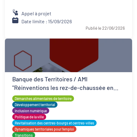
Appel à projet
Date limite : 15/09/2026
Publié le 22/06/2026
Banque des Territoires / AMI
"Réinventions les rez-de-chaussée en
QPV"
Démarches alimentaires de territoire
Développement territorial
Inclusion numérique
Politique de la ville
Revitalisation des centres-bourgs et centres-villes
Dynamiques territoriales pour l’emploi
Transitions