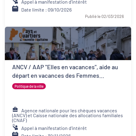
Appel à manifestation d'intérêt
Date limite : 09/10/2026
Publié le 02/03/2026
ANCV / AAP "Elles en vacances", aide au
départ en vacances des Femmes
Victimes de Violences et de leurs proches
Politique de la ville
Agence nationale pour les chèques vacances
(ANCV) et Caisse nationale des allocations familiales
(CNAF)
Appel à manifestation d'intérêt
Date limite : 30/11/2026