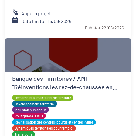
Appel à projet
Date limite : 15/09/2026
Publié le 22/06/2026
Banque des Territoires / AMI
"Réinventions les rez-de-chaussée en
QPV"
Démarches alimentaires de territoire
Développement territorial
Inclusion numérique
Politique de la ville
Revitalisation des centres-bourgs et centres-villes
Dynamiques territoriales pour l’emploi
Transitions