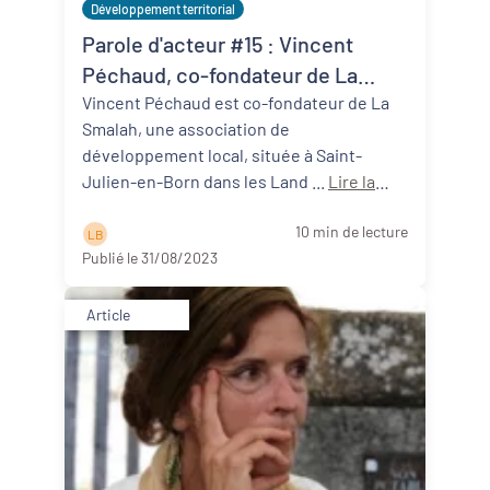
Développement territorial
Parole d'acteur #15 : Vincent
Péchaud, co-fondateur de La
Smalah (40)
Vincent Péchaud est co-fondateur de La
Smalah, une association de
développement local, située à Saint-
Julien-en-Born dans les Land ...
Lire la
suite
10 min de lecture
L B
Publié le 31/08/2023
Article