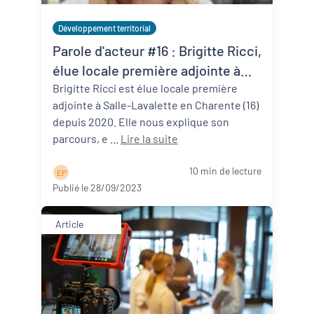
Développement territorial
Parole d'acteur #16 : Brigitte Ricci,
élue locale première adjointe à
Salles-Lavalette (16)
Brigitte Ricci est élue locale première
adjointe à Salle-Lavalette en Charente (16)
depuis 2020. Elle nous explique son
parcours, e ...
Lire la suite
10 min de lecture
E P
Publié le 28/09/2023
Article