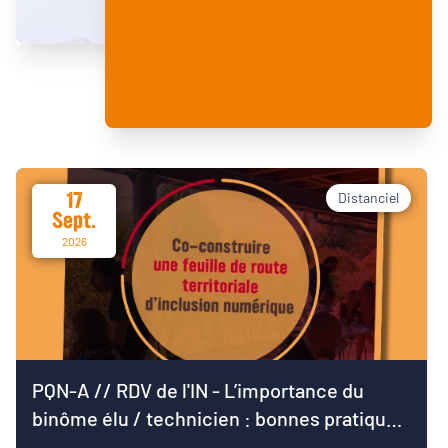
17
Distanciel
Sept.
2026
PQN-A // RDV de l'IN - L’importance du
binôme élu / technicien : bonnes pratiques
pour démarrer le mandat