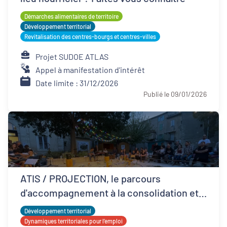
Démarches alimentaires de territoire
Développement territorial
Revitalisation des centres-bourgs et centres-villes
Projet SUDOE ATLAS
Appel à manifestation d'intérêt
Date limite : 31/12/2026
Publié le 09/01/2026
ATIS / PROJECTION, le parcours
d'accompagnement à la consolidation et
développement ESS
Développement territorial
Dynamiques territoriales pour l’emploi