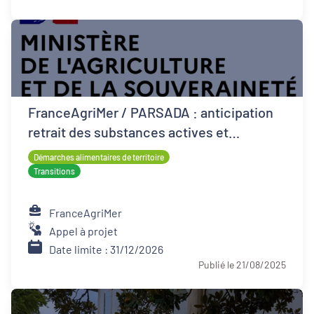
FranceAgriMer / PARSADA : anticipation
retrait des substances actives et
techniques alternatives pour les cultures
Démarches alimentaires de territoire
Transitions
FranceAgriMer
Appel à projet
Date limite : 31/12/2026
Publié le 21/08/2025