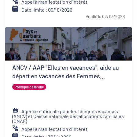
Appel à manifestation d'intérêt
Date limite : 09/10/2026
Publié le 02/03/2026
ANCV / AAP "Elles en vacances", aide au
départ en vacances des Femmes
Victimes de Violences et de leurs proches
Politique de la ville
Agence nationale pour les chèques vacances
(ANCV) et Caisse nationale des allocations familiales
(CNAF)
Appel à manifestation d'intérêt
Date limite : 30/11/2026