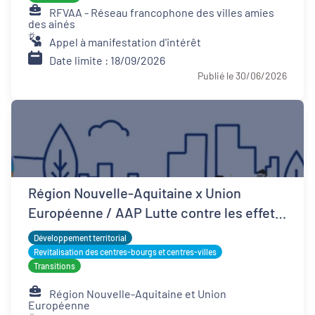
RFVAA - Réseau francophone des villes amies
des ainés
Appel à manifestation d'intérêt
Date limite : 18/09/2026
Publié le 30/06/2026
Région Nouvelle-Aquitaine x Union
Européenne / AAP Lutte contre les effets
d'îlots de chaleur urbains
Développement territorial
Revitalisation des centres-bourgs et centres-villes
Transitions
Région Nouvelle-Aquitaine et Union
Européenne