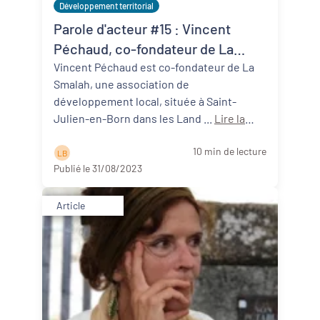
Développement territorial
Parole d'acteur #15 : Vincent
Péchaud, co-fondateur de La
Smalah (40)
Vincent Péchaud est co-fondateur de La
Smalah, une association de
développement local, située à Saint-
Julien-en-Born dans les Land ...
Lire la
suite
10 min de lecture
L B
Publié le 31/08/2023
Article