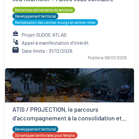
Démarches alimentaires de territoire
Développement territorial
Revitalisation des centres-bourgs et centres-villes
Projet SUDOE ATLAS
Appel à manifestation d'intérêt
Date limite : 31/12/2026
Publié le 09/01/2026
ATIS / PROJECTION, le parcours
d'accompagnement à la consolidation et
développement ESS
Développement territorial
Dynamiques territoriales pour l’emploi