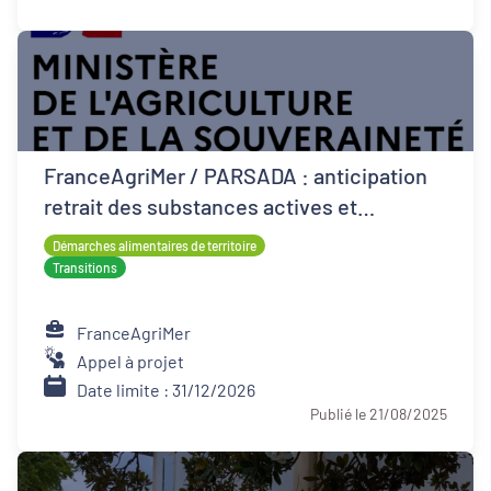
FranceAgriMer / PARSADA : anticipation
retrait des substances actives et
techniques alternatives pour les cultures
Démarches alimentaires de territoire
Transitions
FranceAgriMer
Appel à projet
Date limite : 31/12/2026
Publié le 21/08/2025