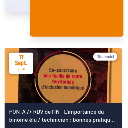
17
Distanciel
Sept.
2026
PQN-A // RDV de l'IN - L’importance du
binôme élu / technicien : bonnes pratiques
pour démarrer le mandat