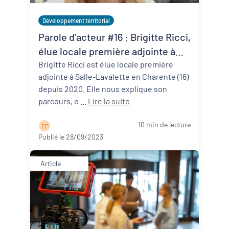
Développement territorial
Parole d'acteur #16 : Brigitte Ricci,
élue locale première adjointe à
Salles-Lavalette (16)
Brigitte Ricci est élue locale première
adjointe à Salle-Lavalette en Charente (16)
depuis 2020. Elle nous explique son
parcours, e ...
Lire la suite
10 min de lecture
E P
Publié le 28/09/2023
Article