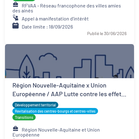
RFVAA - Réseau francophone des villes amies
des ainés
Appel à manifestation d'intérêt
Date limite : 18/09/2026
Publié le 30/06/2026
Région Nouvelle-Aquitaine x Union
Européenne / AAP Lutte contre les effets
d'îlots de chaleur urbains
Développement territorial
Revitalisation des centres-bourgs et centres-villes
Transitions
Région Nouvelle-Aquitaine et Union
Européenne