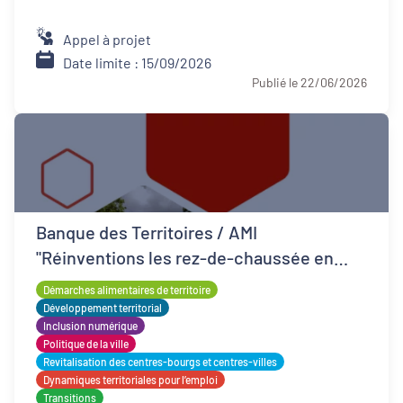
Appel à projet
Date limite : 15/09/2026
Publié le 22/06/2026
Banque des Territoires / AMI
"Réinventions les rez-de-chaussée en
QPV"
Démarches alimentaires de territoire
Développement territorial
Inclusion numérique
Politique de la ville
Revitalisation des centres-bourgs et centres-villes
Dynamiques territoriales pour l’emploi
Transitions