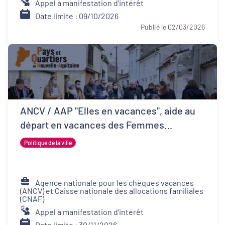
Appel à manifestation d'intérêt
Date limite : 09/10/2026
Publié le 02/03/2026
ANCV / AAP "Elles en vacances", aide au
départ en vacances des Femmes
Victimes de Violences et de leurs proches
Politique de la ville
Agence nationale pour les chèques vacances
(ANCV) et Caisse nationale des allocations familiales
(CNAF)
Appel à manifestation d'intérêt
Date limite : 30/11/2026