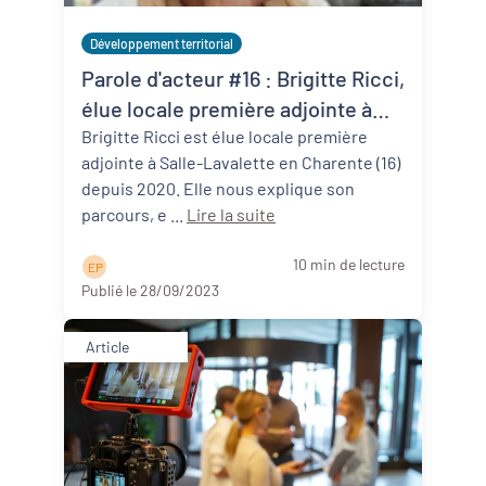
Développement territorial
Parole d'acteur #16 : Brigitte Ricci,
élue locale première adjointe à
Salles-Lavalette (16)
Brigitte Ricci est élue locale première
adjointe à Salle-Lavalette en Charente (16)
depuis 2020. Elle nous explique son
parcours, e ...
Lire la suite
10 min de lecture
E P
Publié le 28/09/2023
Article