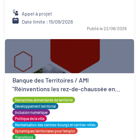
Appel à projet
Date limite : 15/09/2026
Publié le 22/06/2026
Banque des Territoires / AMI
"Réinventions les rez-de-chaussée en
QPV"
Démarches alimentaires de territoire
Développement territorial
Inclusion numérique
Politique de la ville
Revitalisation des centres-bourgs et centres-villes
Dynamiques territoriales pour l’emploi
Transitions