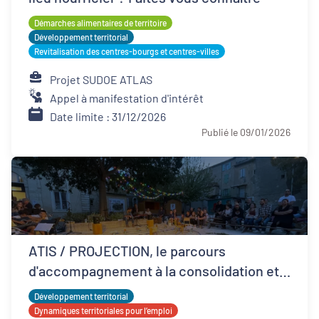
Démarches alimentaires de territoire
Développement territorial
Revitalisation des centres-bourgs et centres-villes
Projet SUDOE ATLAS
Appel à manifestation d'intérêt
Date limite : 31/12/2026
Publié le 09/01/2026
ATIS / PROJECTION, le parcours
d'accompagnement à la consolidation et
développement ESS
Développement territorial
Dynamiques territoriales pour l’emploi