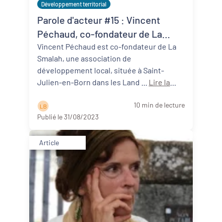
Développement territorial
Parole d'acteur #15 : Vincent
Péchaud, co-fondateur de La
Smalah (40)
Vincent Péchaud est co-fondateur de La
Smalah, une association de
développement local, située à Saint-
Julien-en-Born dans les Land ...
Lire la
suite
10 min de lecture
L B
Publié le 31/08/2023
Article