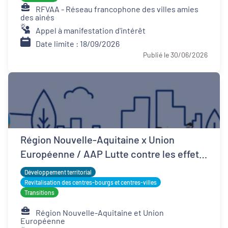
RFVAA - Réseau francophone des villes amies
des ainés
Appel à manifestation d'intérêt
Date limite : 18/09/2026
Publié le 30/06/2026
Région Nouvelle-Aquitaine x Union
Européenne / AAP Lutte contre les effets
d'îlots de chaleur urbains
Développement territorial
Revitalisation des centres-bourgs et centres-villes
Transitions
Région Nouvelle-Aquitaine et Union
Européenne