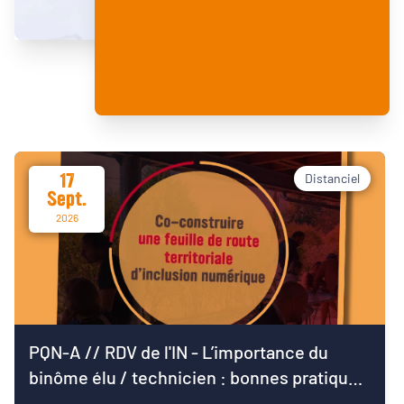
17
Distanciel
Sept.
2026
PQN-A // RDV de l'IN - L’importance du
binôme élu / technicien : bonnes pratiques
pour démarrer le mandat