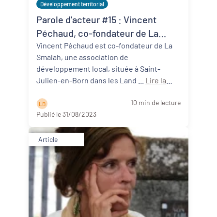
Développement territorial
Parole d'acteur #15 : Vincent
Péchaud, co-fondateur de La
Smalah (40)
Vincent Péchaud est co-fondateur de La
Smalah, une association de
développement local, située à Saint-
Julien-en-Born dans les Land ...
Lire la
suite
10 min de lecture
L B
Publié le 31/08/2023
Article