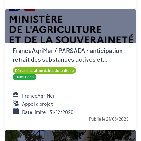
FranceAgriMer / PARSADA : anticipation
retrait des substances actives et
techniques alternatives pour les cultures
Démarches alimentaires de territoire
Transitions
FranceAgriMer
Appel à projet
Date limite : 31/12/2026
Publié le 21/08/2025