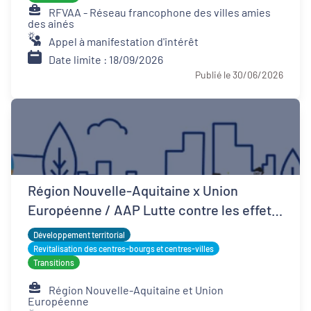
RFVAA - Réseau francophone des villes amies
des ainés
Appel à manifestation d'intérêt
Date limite : 18/09/2026
Publié le 30/06/2026
Région Nouvelle-Aquitaine x Union
Européenne / AAP Lutte contre les effets
d'îlots de chaleur urbains
Développement territorial
Revitalisation des centres-bourgs et centres-villes
Transitions
Région Nouvelle-Aquitaine et Union
Européenne