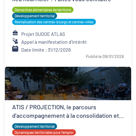
Démarches alimentaires de territoire
Développement territorial
Revitalisation des centres-bourgs et centres-villes
Projet SUDOE ATLAS
Appel à manifestation d'intérêt
Date limite : 31/12/2026
Publié le 09/01/2026
ATIS / PROJECTION, le parcours
d'accompagnement à la consolidation et
développement ESS
Développement territorial
Dynamiques territoriales pour l’emploi