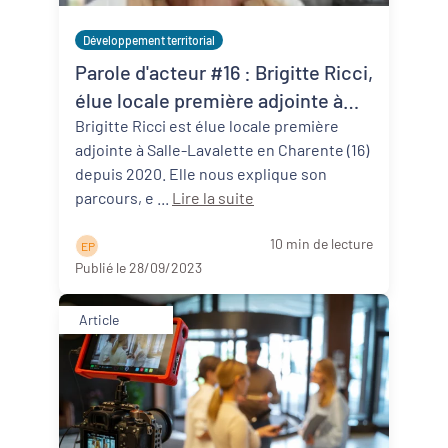
Développement territorial
Parole d'acteur #16 : Brigitte Ricci,
élue locale première adjointe à
Salles-Lavalette (16)
Brigitte Ricci est élue locale première
adjointe à Salle-Lavalette en Charente (16)
depuis 2020. Elle nous explique son
parcours, e ...
Lire la suite
10 min de lecture
E P
Publié le 28/09/2023
Article