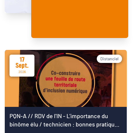
17
Distanciel
Sept.
2026
PQN-A // RDV de l'IN - L’importance du
binôme élu / technicien : bonnes pratiques
pour démarrer le mandat