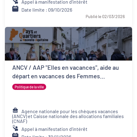
Appel à manifestation d'intérêt
Date limite : 09/10/2026
Publié le 02/03/2026
ANCV / AAP "Elles en vacances", aide au
départ en vacances des Femmes
Victimes de Violences et de leurs proches
Politique de la ville
Agence nationale pour les chèques vacances
(ANCV) et Caisse nationale des allocations familiales
(CNAF)
Appel à manifestation d'intérêt
Date limite : 30/11/2026