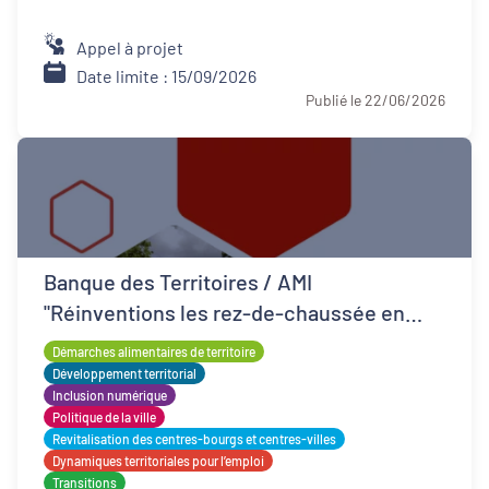
Appel à projet
Date limite : 15/09/2026
Publié le 22/06/2026
Banque des Territoires / AMI
"Réinventions les rez-de-chaussée en
QPV"
Démarches alimentaires de territoire
Développement territorial
Inclusion numérique
Politique de la ville
Revitalisation des centres-bourgs et centres-villes
Dynamiques territoriales pour l’emploi
Transitions