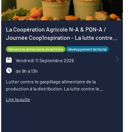
La Coopération Agricole N-A & PQN-A /
Journée Coop'Inspiration - La lutte contre
le gaspillage alimentaire
Démarches alimentaires de territoire
Développement territorial
Vendredi 11 Septembre 2026
de 9h à 13h
Lutter contre le gaspillage alimentaire de la
production à la distribution. La lutte contre le
gaspillage alimentaire est l'un des axes principaux
Lire la suite
abordés par les projets alimentaires territoriaux via :
la sensibilisation des convives, la formation des
agents de restauration, la valorisation des surplus
avec les acteurs de la solidarité. Sur les territoires, les
coopératives agricoles et leurs partenaires agissent