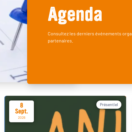
Agenda
Consultez les derniers événements orga
partenaires.
8
Présentiel
Sept.
2026