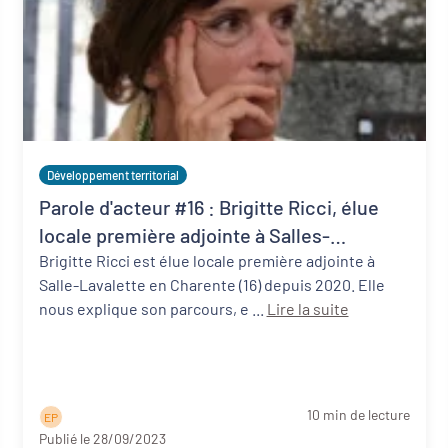
Développement territorial
Parole d'acteur #16 : Brigitte Ricci, élue
locale première adjointe à Salles-
Lavalette (16)
Brigitte Ricci est élue locale première adjointe à
Salle-Lavalette en Charente (16) depuis 2020. Elle
nous explique son parcours, e ...
Lire la suite
10 min de lecture
E P
Publié le 28/09/2023