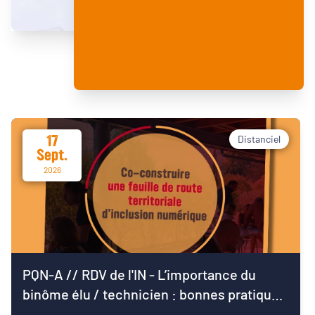
17
Distanciel
Sept.
2026
PQN-A // RDV de l'IN - L’importance du
binôme élu / technicien : bonnes pratiques
pour démarrer le mandat