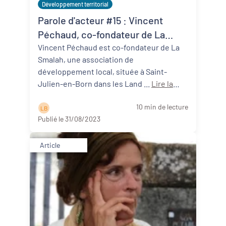
Développement territorial
Parole d'acteur #15 : Vincent
Péchaud, co-fondateur de La
Smalah (40)
Vincent Péchaud est co-fondateur de La
Smalah, une association de
développement local, située à Saint-
Julien-en-Born dans les Land ...
Lire la
suite
10 min de lecture
L B
Publié le 31/08/2023
Article