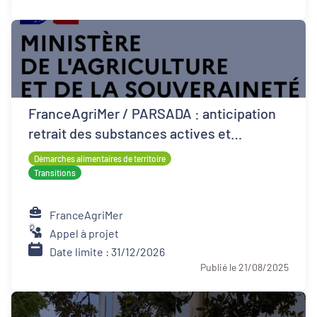
FranceAgriMer / PARSADA : anticipation
retrait des substances actives et
techniques alternatives pour les cultures
Démarches alimentaires de territoire
Transitions
FranceAgriMer
Appel à projet
Date limite : 31/12/2026
Publié le 21/08/2025