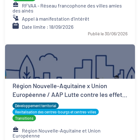
RFVAA - Réseau francophone des villes amies
des ainés
Appel à manifestation d'intérêt
Date limite : 18/09/2026
Publié le 30/06/2026
Région Nouvelle-Aquitaine x Union
Européenne / AAP Lutte contre les effets
d'îlots de chaleur urbains
Développement territorial
Revitalisation des centres-bourgs et centres-villes
Transitions
Région Nouvelle-Aquitaine et Union
Européenne