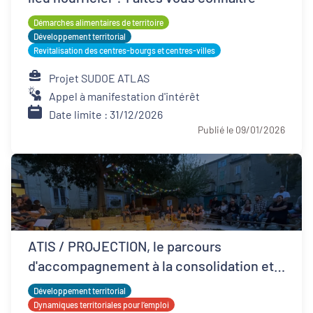
Démarches alimentaires de territoire
Développement territorial
Revitalisation des centres-bourgs et centres-villes
Projet SUDOE ATLAS
Appel à manifestation d'intérêt
Date limite : 31/12/2026
Publié le 09/01/2026
ATIS / PROJECTION, le parcours
d'accompagnement à la consolidation et
développement ESS
Développement territorial
Dynamiques territoriales pour l’emploi