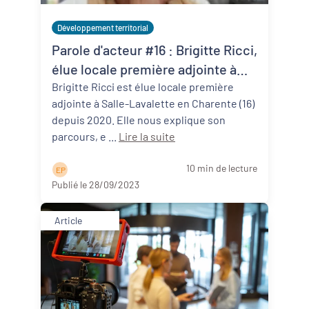
Développement territorial
Parole d'acteur #16 : Brigitte Ricci,
élue locale première adjointe à
Salles-Lavalette (16)
Brigitte Ricci est élue locale première
adjointe à Salle-Lavalette en Charente (16)
depuis 2020. Elle nous explique son
parcours, e ...
Lire la suite
10 min de lecture
E P
Publié le 28/09/2023
Article