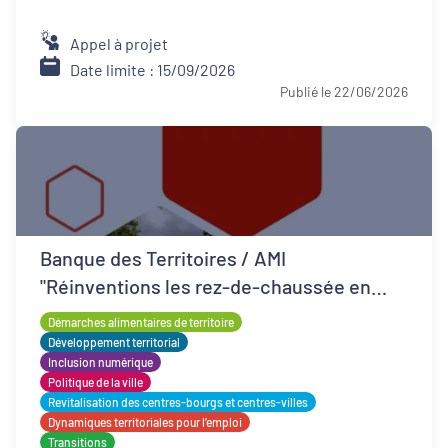
Appel à projet
Date limite : 15/09/2026
Publié le 22/06/2026
Banque des Territoires / AMI
"Réinventions les rez-de-chaussée en
QPV"
Démarches alimentaires de territoire
Développement territorial
Inclusion numérique
Politique de la ville
Revitalisation des centres-bourgs et centres-villes
Dynamiques territoriales pour l’emploi
Transitions