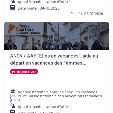
Appel à manifestation d'intérêt
Date limite : 09/10/2026
Publié le 02/03/2026
ANCV / AAP "Elles en vacances", aide au
départ en vacances des Femmes
Victimes de Violences et de leurs proches
Politique de la ville
Agence nationale pour les chèques vacances
(ANCV) et Caisse nationale des allocations familiales
(CNAF)
Appel à manifestation d'intérêt
Date limite : 30/11/2026