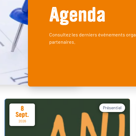
Agenda
Consultez les derniers événements orga
partenaires.
8
Présentiel
Sept.
2026