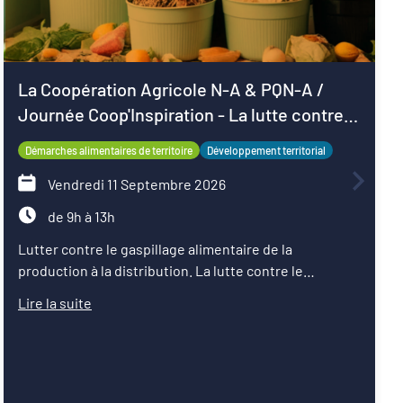
La Coopération Agricole N-A & PQN-A /
Journée Coop'Inspiration - La lutte contre
le gaspillage alimentaire
Démarches alimentaires de territoire
Développement territorial
Vendredi 11 Septembre 2026
de 9h à 13h
Lutter contre le gaspillage alimentaire de la
production à la distribution. La lutte contre le
gaspillage alimentaire est l'un des axes principaux
Lire la suite
abordés par les projets alimentaires territoriaux via :
la sensibilisation des convives, la formation des
agents de restauration, la valorisation des surplus
avec les acteurs de la solidarité. Sur les territoires, les
coopératives agricoles et leurs partenaires agissent