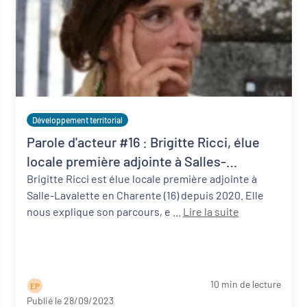
Développement territorial
Parole d'acteur #16 : Brigitte Ricci, élue
locale première adjointe à Salles-
Lavalette (16)
Brigitte Ricci est élue locale première adjointe à
Salle-Lavalette en Charente (16) depuis 2020. Elle
nous explique son parcours, e ...
Lire la suite
10 min de lecture
E P
Publié le 28/09/2023