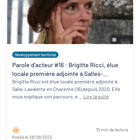
Développement territorial
Parole d'acteur #16 : Brigitte Ricci, élue
locale première adjointe à Salles-
Lavalette (16)
Brigitte Ricci est élue locale première adjointe à
Salle-Lavalette en Charente (16) depuis 2020. Elle
nous explique son parcours, e ...
Lire la suite
10 min de lecture
E P
Publié le 28/09/2023