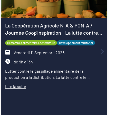
La Coopération Agricole N-A & PQN-A /
Journée Coop'Inspiration - La lutte contre
le gaspillage alimentaire
Démarches alimentaires de territoire
Développement territorial
Vendredi 11 Septembre 2026
de 9h à 13h
Lutter contre le gaspillage alimentaire de la
production à la distribution. La lutte contre le
gaspillage alimentaire est l'un des axes principaux
Lire la suite
abordés par les projets alimentaires territoriaux via :
la sensibilisation des convives, la formation des
agents de restauration, la valorisation des surplus
avec les acteurs de la solidarité. Sur les territoires, les
coopératives agricoles et leurs partenaires agissent