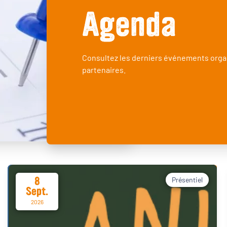
Agenda
Consultez les derniers événements orga
partenaires.
8
Présentiel
Sept.
2026